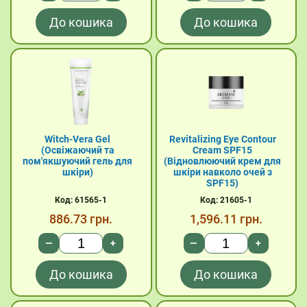
До кошика
До кошика
Witch-Vera Gel
Revitalizing Eye Contour
(Освіжаючий та
Cream SPF15
пом'якшуючий гель для
(Відновлюючий крем для
шкіри)
шкіри навколо очей з
SPF15)
Код: 61565-1
Код: 21605-1
886.73
грн.
1,596.11
грн.
—
+
—
+
До кошика
До кошика