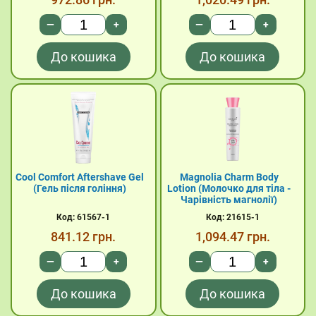
—
+
—
+
До кошика
До кошика
Cool Comfort Aftershave Gel
Magnolia Charm Body
(Гель після гоління)
Lotion (Молочко для тіла -
Чарівність магнолії)
Код: 61567-1
Код: 21615-1
841.12
грн.
1,094.47
грн.
—
+
—
+
До кошика
До кошика