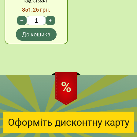
Код: 61563-1
851.26
грн.
—
+
До кошика
Оформіть дисконтну карту