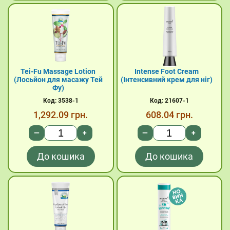
Tei-Fu Massage Lotion
Intense Foot Cream
(Лосьйон для масажу Тей
(Інтенсивний крем для ніг)
Фу)
Код: 3538-1
Код: 21607-1
1,292.09
грн.
608.04
грн.
—
+
—
+
До кошика
До кошика