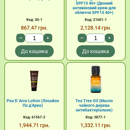
SPF15 40+ (Денний
антивіковий крем для
обличчя SPF15 40+)
Код: 30-1
Код: 21601-1
867.47
грн.
2,128.14
грн.
—
+
—
+
До кошика
До кошика
Pau D`Arco Lotion (Лосьйон
Tea Tree Oil (Масло
По д’Арко)
чайного дерева
антибактеріальне)
Код: 61567-2
Код: 3877-1
1,944.71
грн.
1,332.11
грн.