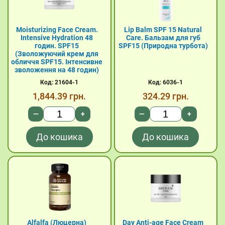
Moisturizing Face Cream.
Lip Balm SPF 15 Natural
Intensive Hydration 48
Care. Бальзам для губ
годин. SPF15
SPF15 (Природна турбота)
(Зволожуючий крем для
обличчя SPF15. Інтенсивне
зволоження на 48 годин)
Код: 21604-1
Код: 6036-1
1,844.39
грн.
324.29
грн.
—
+
—
+
До кошика
До кошика
Alfalfa (Люцерна)
Day Anti-age Face Cream