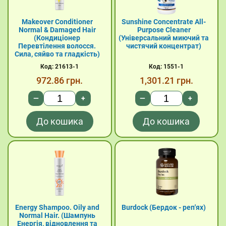
Makeover Conditioner
Sunshine Concentrate All-
Normal & Damaged Hair
Purpose Cleaner
(Кондиціонер
(Універсальний миючий та
Перевтілення волосся.
чистячий концентрат)
Сила, сяйво та гладкість)
Код: 21613-1
Код: 1551-1
972.86
грн.
1,301.21
грн.
—
+
—
+
До кошика
До кошика
Energy Shampoo. Oily and
Burdock (Бердок - реп'ях)
Normal Hair. (Шампунь
Енергія, відновлення та