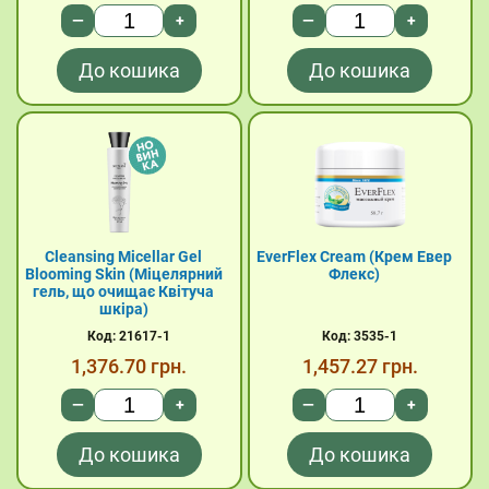
—
+
—
+
До кошика
До кошика
Cleansing Micellar Gel
EverFlex Cream (Крем Евер
Blooming Skin (Міцелярний
Флекс)
гель, що очищає Квітуча
шкіра)
Код: 21617-1
Код: 3535-1
1,376.70
грн.
1,457.27
грн.
—
+
—
+
До кошика
До кошика