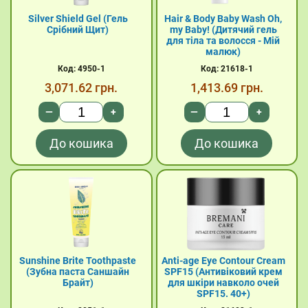
Silver Shield Gel (Гель
Hair & Body Baby Wash Oh,
Срібний Щит)
my Baby! (Дитячий гель
для тіла та волосся - Мій
малюк)
Код: 4950-1
Код: 21618-1
3,071.62
грн.
1,413.69
грн.
—
+
—
+
До кошика
До кошика
Sunshine Brite Toothpaste
Anti-age Eye Contour Cream
(Зубна паста Саншайн
SPF15 (Антивіковий крем
Брайт)
для шкіри навколо очей
SPF15. 40+)