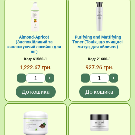
Almond-Apricot
Purifying and Mattifying
(Заспокійливий та
Toner (Тонік, що очищає і
зволожуючий лосьйон для
матує, для обличчя)
ніг)
Код: 61560-1
Код: 21600-1
1,222.67
грн.
927.26
грн.
—
+
—
+
До кошика
До кошика