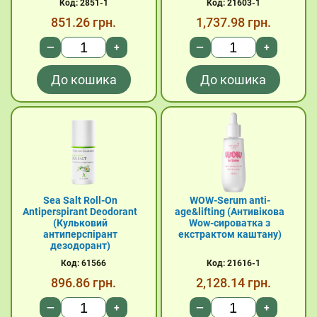
Код: 2851-1
Код: 21603-1
851.26
грн.
1,737.98
грн.
—
+
—
+
До кошика
До кошика
Sea Salt Roll-On
WOW-Serum anti-
Antiperspirant Deodorant
age&lifting (Антивікова
(Кульковий
Wow-сироватка з
антиперспірант
екстрактом каштану)
дезодорант)
Код: 61566
Код: 21616-1
896.86
грн.
2,128.14
грн.
—
+
—
+