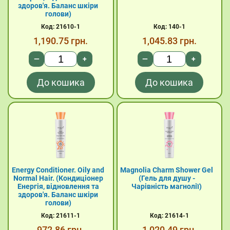
здоров'я. Баланс шкіри
голови)
Код: 21610-1
Код: 140-1
1,190.75
грн.
1,045.83
грн.
—
+
—
+
До кошика
До кошика
Energy Conditioner. Oily and
Magnolia Charm Shower Gel
Normal Hair. (Кондиціонер
(Гель для душу -
Енергія, відновлення та
Чарівність магнолії)
здоров'я. Баланс шкіри
голови)
Код: 21611-1
Код: 21614-1
972.86
грн.
1,020.49
грн.