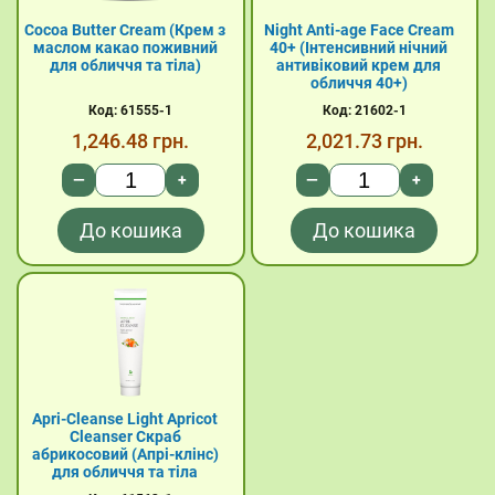
Cocoa Butter Cream (Крем з
Night Anti-age Face Cream
маслом какао поживний
40+ (Інтенсивний нічний
для обличчя та тіла)
антивіковий крем для
обличчя 40+)
Код: 61555-1
Код: 21602-1
1,246.48
грн.
2,021.73
грн.
—
+
—
+
До кошика
До кошика
Apri-Cleanse Light Apricot
Cleanser Скраб
абрикосовий (Апрі-клінс)
для обличчя та тіла