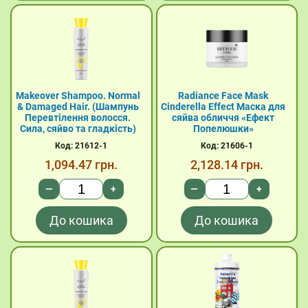
Makeover Shampoo. Normal
Radiance Face Mask
& Damaged Hair. (Шампунь
Cinderella Effect Маска для
Перевтілення волосся.
сяйва обличчя «Ефект
Сила, сяйво та гладкість)
Попелюшки»
Код: 21612-1
Код: 21606-1
1,094.47
грн.
2,128.14
грн.
—
+
—
+
До кошика
До кошика