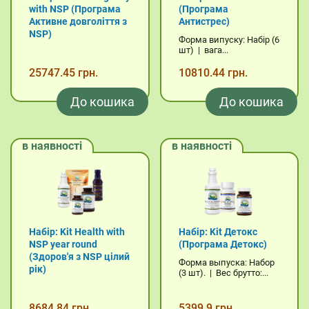
with NSP (Програма
(Програма
Активне довголіття з
Антистрес)
NSP)
Форма випуску: Набір (6
шт) | вага...
25747.45 грн.
10810.44 грн.
До кошика
До кошика
в наявності
в наявності
Набір: Kit Health with
Набір: Kit Детокс
NSP year round
(Програма Детокс)
(Здоров'я з NSP цілий
Форма выпуска: Набор
рік)
(3 шт). | Вес брутто:...
8684.84 грн.
5399.9 грн.