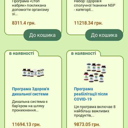
Програма «Стоп
Набор: Здоров'я
набряк» покликана
сполучної тканини NSP
допомогти організму
- категорії...
зі...
8311.4 грн.
11218.34 грн.
До кошика
До кошика
в наявності
в наявності
Програма Здоров'я
Програма
дихальної системи
реабілітації після
COVID-19
Дихальна система є
бар'єром на шляху
Ця програма включає 8
проникнення...
найбільш важливих
продуктів,...
11694.13 грн.
9873.05 грн.