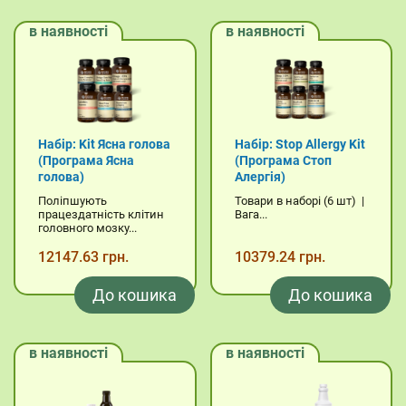
в наявності
в наявності
Набір: Kit Ясна голова
Набір: Stop Allergy Kit
(Програма Ясна
(Програма Стоп
голова)
Алергія)
Поліпшують
Товари в наборі (6 шт) |
працездатність клітин
Вага...
головного мозку...
12147.63 грн.
10379.24 грн.
До кошика
До кошика
в наявності
в наявності