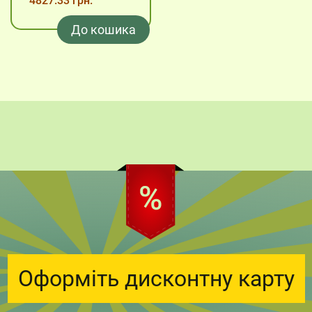
4827.33 грн.
До кошика
Оформіть дисконтну карту