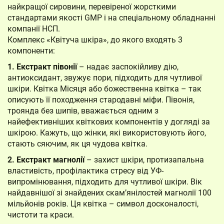
найкращої сировини, перевіреної жорсткими
стандартами якості GMP і на спеціальному обладнанні
компанії НСП.
Комплекс «Квітуча шкіра», до якого входять 3
компоненти:
1. Екстракт півонії
– надає заспокійливу дію,
антиоксидант, звужує пори, підходить для чутливої
шкіри. Квітка Місяця або божественна квітка – так
описують її походження стародавні міфи. Півонія,
троянда без шипів, вважається одним з
найефективніших квіткових компонентів у догляді за
шкірою. Кажуть, що жінки, які використовують його,
стають сяючим, як ця чудова квітка.
2. Екстракт магнолії
– захист шкіри, протизапальна
властивість, профілактика стресу від УФ-
випромінювання, підходить для чутливої шкіри. Вік
найдавнішої зі знайдених скам’янілостей магнолії 100
мільйонів років. Ця квітка – символ досконалості,
чистоти та краси.