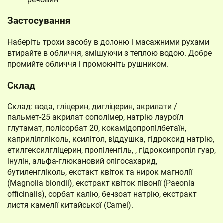
Застосування
Наберіть трохи засобу в долоню і масажними рухами
втирайте в обличчя, змішуючи з теплою водою. Добре
промийте обличчя і промокніть рушником.
Склад
Склад: вода, гліцерин, дигліцерин, акрилати /
пальмет-25 акрилат сополімер, натрію лауроїл
глутамат, полісорбат 20, кокамідопропілбетаїн,
каприлілгліколь, ксилітол, віддушка, гідроксид натрію,
етилгексилгліцерин, пропіленгіль, , гідроксипропіл гуар,
інулін, альфа-глюкановий олігосахарид,
бутиленгліколь, екстакт квіток та нирок магнолії
(Magnolia biondii), екстракт квіток півонії (Paeonia
officinalis), сорбат калію, бензоат натрію, екстракт
листя камелії китайської (Camel).