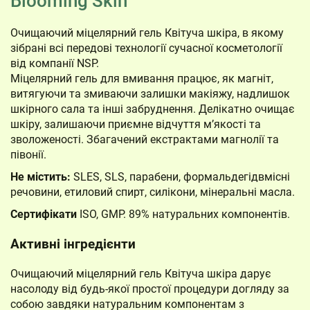
Blooming Skin
Очищаючий міцелярний гель Квітуча шкіра, в якому
зібрані всі передові технології сучасної косметології
від компанії NSP.
Міцелярний гель для вмивання працює, як магніт,
витягуючи та змиваючи залишки макіяжу, надлишок
шкірного сала та інші забруднення. Делікатно очищає
шкіру, залишаючи приємне відчуття м’якості та
зволоженості. Збагачений екстрактами магнолії та
півонії.
Не містить:
SLES, SLS, парабени, формальдегідвмісні
речовини, етиловий спирт, силікони, мінеральні масла.
Сертифікати
ISO, GMP. 89% натуральних компонентів.
Активні інгредієнти
Очищаючий міцелярний гель Квітуча шкіра дарує
насолоду від будь-якої простої процедури догляду за
собою завдяки натуральним компонентам з