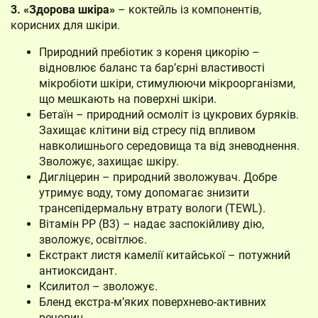
3. «Здорова шкіра»
– коктейль із компонентів,
корисних для шкіри.
Природний пребіотик з кореня цикорію –
відновлює баланс та бар’єрні властивості
мікробіоти шкіри, стимулюючи мікроорганізми,
що мешкають на поверхні шкіри.
Бетаїн – природний осмоліт із цукрових буряків.
Захищає клітини від стресу під впливом
навколишнього середовища та від зневоднення.
Зволожує, захищає шкіру.
Дигліцерин – природний зволожувач. Добре
утримує воду, тому допомагає знизити
трансепідермальну втрату вологи (TEWL).
Вітамін PP (B3) – надає заспокійливу дію,
зволожує, освітлює.
Екстракт листя камелії китайської – потужний
антиоксидант.
Ксилитол – зволожує.
Бленд екстра-м’яких поверхнево-активних
речовин