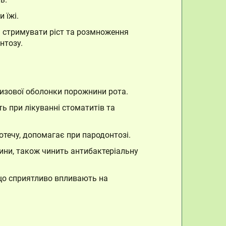
 їжі.
тні стримувати ріст та розмноження
нтозу.
лизової оболонки порожнини рота.
ь при лікуванні стоматитів та
отечу, допомагає при пародонтозі.
нини, також чинить антибактеріальну
 що сприятливо впливають на