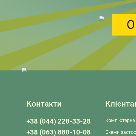
О
Контакти
Клієнта
+38 (044) 228-33-28
Комп’ютерна 
+38 (063) 880-10-08
Схеми засто