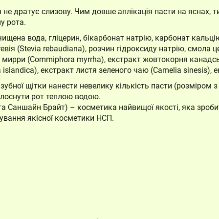
не дратує слизову. Чим довше аплікація пасти на яснах, ти
у рота.
чищена вода, гліцерин, бікарбонат натрію, карбонат кальці
вія (Stevia rebaudiana), розчин гідроксиду натрію, смола 
Кошик
ла мирри (Commiphora myrrha), екстракт жовтокорня канадськ
 islandica), екстракт листя зеленого чаю (Camelia sinesis), 
Немає товарів у кошику.
зубної щітки нанести невелику кількість пасти (розміром з
полоснути рот теплою водою.
аста Саншайн Брайт) – косметика найвищої якості, яка зро
ування якісної косметики НСП.