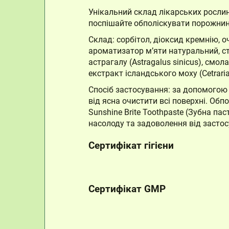
Унікальний склад лікарських рослин 
поспішайте обполіскувати порожнин
Склад: сорбітол, діоксид кремнію, о
ароматизатор м’яти натуральний, сте
астрагалу (Astragalus sinicus), смо
екстракт ісландського моху (Cetraria
Спосіб застосування: за допомогою 
від ясна очистити всі поверхні. Об
Sunshine Brite Toothpaste (Зубна п
насолоду та задоволення від застос
Сертифікат гігієни
Сертифікат GMP