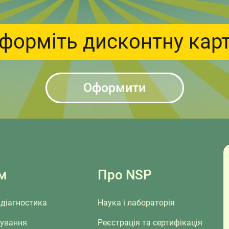
форміть дисконтну кар
Оформити
м
Про NSP
діагностика
Наука і лабораторія
сування
Реєстрація та сертифікація