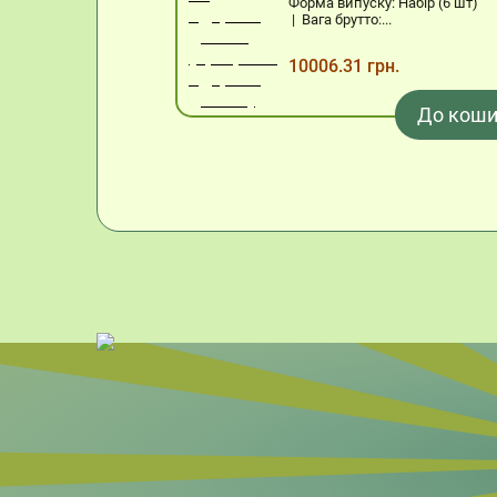
Форма випуску: Набір (6 шт)
| Вага брутто:...
10006.31 грн.
До коши