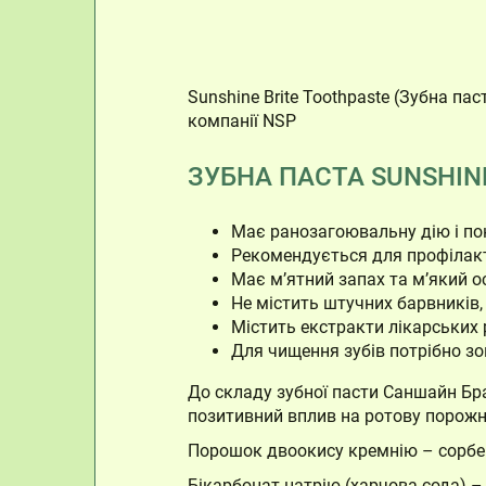
Sunshine Brite Toothpaste (Зубна па
компанії NSP
ЗУБНА ПАСТА SUNSHINE
Має ранозагоювальну дію і по
Рекомендується для профілакт
Має м’ятний запах та м’який 
Не містить штучних барвників,
Містить екстракти лікарських
Для чищення зубів потрібно зо
До складу зубної пасти Саншайн Бр
позитивний вплив на ротову порожн
Порошок двоокису кремнію – сорбент
Бікарбонат натрію (харчова сода) –