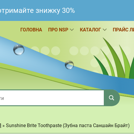
 отримайте знижку 30%
ГОЛОВНА
ПРО NSP
КАТАЛОГ
ПРАЙС Л
П
»
Sunshine Brite Toothpaste (Зубна паста Саншайн Брайт)