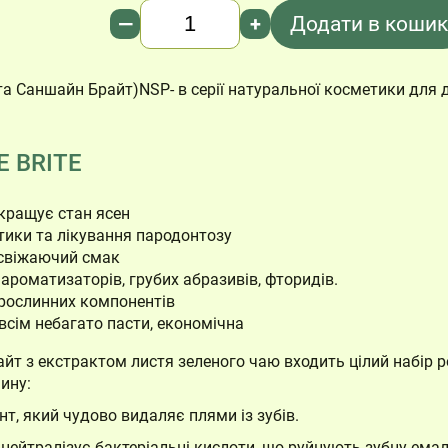
Кількість
—
+
Додати в кошик
ста Саншайн Брайт)NSP- в серії натуральної косметики для 
 BRITE
кращує стан ясен
ики та лікування пародонтозу
освіжаючий смак
 ароматизаторів, грубих абразивів, фторидів.
 рослинних компонентів
всім небагато пасти, економічна
айт з екстрактом листя зеленого чаю входить цілий набір 
ину:
, який чудово видаляє плями із зубів.
 нейтралізує бактеріальні кислоти, що руйнують зубну емал