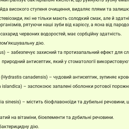
йда високого ступеня очищення, видаляє плями та залишки
ь стевіозиди, які не тільки мають солодкий смак, але й зда
рганізмів, рятуючи наші зуби від карієсу, а ясна від пародо
ісахарид червоних водоростей, має сорбційну здатність.
 пом’якшувальну дію.
icus) – забезпечує захисний та протизапальний ефект для с
природний антисептик, який у стоматології використовуют
Hydrastis canadensis) – чудовий антисептик, зупиняє кров
ia islandica) – заспокоює запалені оболонки ротової порож
ia sinesis) – містить біофлавоноїди та дубильні речовини,
атий на вітаміни, біоелементи та дубильні речовини.
бактерицидну дію.