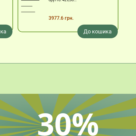
3977.6 грн.
ка
До кошика
30%