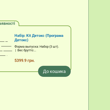
аявності
Набір: Kit Детокс (Програма
Детокс)
Форма выпуска: Набор (3 шт).
| Вес брутто:...
5399.9 грн.
До кошика