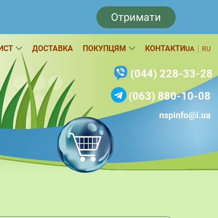
Отримати
ИСТ
ДОСТАВКА
ПОКУПЦЯМ
КОНТАКТИ
UA
RU
(044) 228-33-28
(063) 880-10-08
nspinfo@i.ua