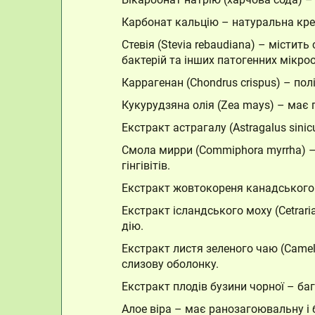
Карбонат кальцію – натуральна кре
Стевія (Stevia rebaudiana) – містит
бактерій та інших патогенних мікроо
Каррагенан (Chondrus crispus) – пол
Кукурудзяна олія (Zea mays) – має
Екстракт астрагалу (Astragalus sin
Смола мирри (Commiphora myrrha) – 
гінгівітів.
Екстракт жовтокореня канадського (
Екстракт ісландського моху (Cetrar
дію.
Екстракт листя зеленого чаю (Camel
слизову оболонку.
Екстракт плодів бузини чорної – баг
Алое віра – має ранозагоювальну і 