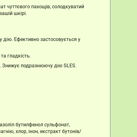
ат чуттєвого пахощів, солодкуватий
ашій шкірі.
у дію. Ефективно застосовується у
 та гладкість.
. Знижує подразнюючу дію SLES.
іазоліл бутилфенол сульфонат,
гнію, хлор, інон, екстракт бутонів/