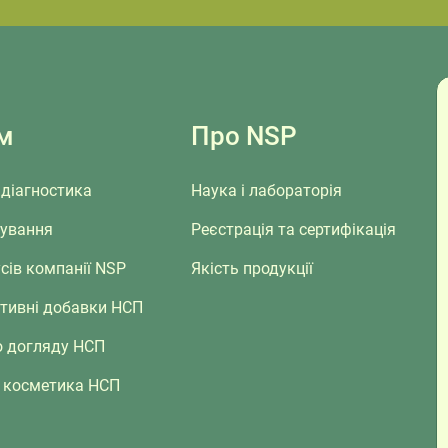
м
Про NSP
діагностика
Наука і лабораторія
сування
Реєстрація та сертифікація
сів компанії NSP
Якість продукції
ктивні добавки НСП
о догляду НСП
 косметика НСП