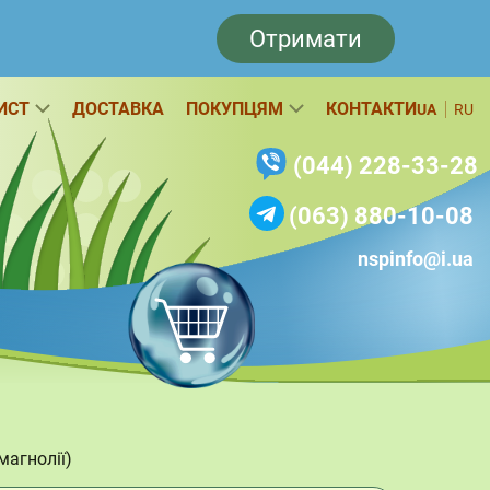
Отримати
ИСТ
ДОСТАВКА
ПОКУПЦЯМ
КОНТАКТИ
UA
RU
(044) 228-33-28
(063) 880-10-08
nspinfo@i.ua
магнолії)