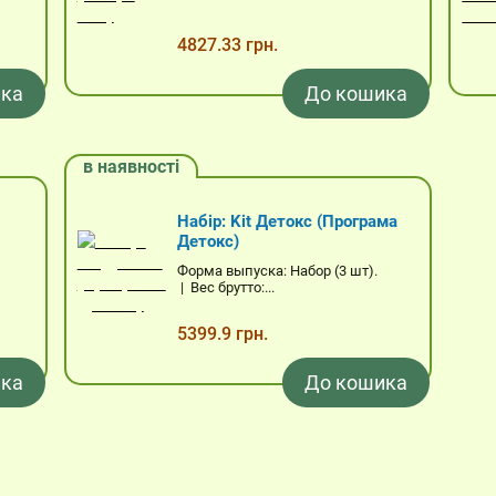
4827.33 грн.
ка
До кошика
в наявності
Набір: Kit Детокс (Програма
Детокс)
Форма выпуска: Набор (3 шт).
| Вес брутто:...
5399.9 грн.
ка
До кошика