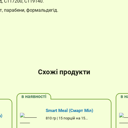
ид, C117200, C119140.
т, парабени, формальдегід.
Кошик
Схожі продукти
Немає товарів у кошику.
в наявності
в н
Smart Meal (Смарт Міл)
а)
810 гр | 15 порцій на 15...