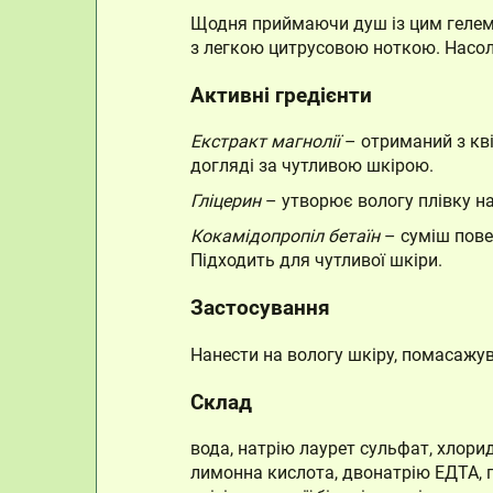
Щодня приймаючи душ із цим гелем 
з легкою цитрусовою ноткою. Насол
Активні гредієнти
Екстракт магнолії
– отриманий з кві
догляді за чутливою шкірою.
Гліцерин
– утворює вологу плівку на 
Кокамідопропіл бетаїн
– суміш пове
Підходить для чутливої шкіри.
Застосування
Нанести на вологу шкіру, помасажу
Склад
вода, натрію лаурет сульфат, хлори
лимонна кислота, двонатрію ЕДТА, ге