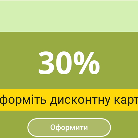
30%
форміть дисконтну кар
Оформити