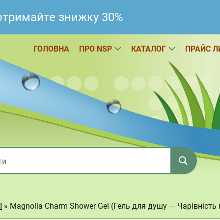
 отримайте знижку 30%
ГОЛОВНА
ПРО NSP
КАТАЛОГ
ПРАЙС Л
П
»
Magnolia Charm Shower Gel (Гель для душу — Чарівність 