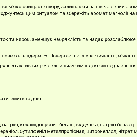
ви м’яко очищаєте шкіру, залишаючи на ній чарівний аром
оджуйтесь цим ритуалом та збережіть аромат магнолії на в
ток та нирок, зменшує набряклість та надає розслаблююч
поверхні епідермісу. Повертає шкірі еластичність, м’якість
рхнево-активних речовин з низьким індексом подразнення
вати, змити водою.
д натрію, кокамідопропит бетаїн, віддушка, натрію бензотр
раніол, бутилфеніл метилпропіонал, цитронеллол, нітрат ма