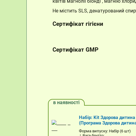
квітів магнолії біонді , магнію хлор
Не містить SLS, денатурований спир
Сертифікат гігієни
Сертифікат GMP
в наявності
Набір: Kit Здорова дитина
(Програма Здорова дитин
Форма випуску: Набір (6 шт)
| Вага брутто:...