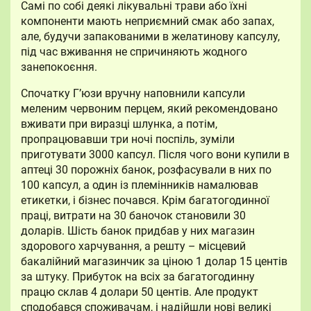
Самі по собі деякі лікувальні трави або їхні
компоненти мають неприємний смак або запах,
але, будучи запакованими в желатинову капсулу,
під час вживання не спричиняють жодного
занепокоєння.
Спочатку Г’юзи вручну наповнили капсули
меленим червоним перцем, який рекомендовано
вживати при виразці шлунка, а потім,
пропрацювавши три ночі поспіль, зуміли
приготувати 3000 капсул. Після чого вони купили в
аптеці 30 порожніх банок, розфасували в них по
100 капсул, а один із племінників намалював
етикетки, і бізнес почався. Крім багатогодинної
праці, витрати на 30 баночок становили 30
доларів. Шість банок придбав у них магазин
здорового харчування, а решту – місцевий
бакалійний магазинчик за ціною 1 долар 15 центів
за штуку. Прибуток на всіх за багатогодинну
працю склав 4 долари 50 центів. Але продукт
сподобався споживачам, і надійшли нові великі