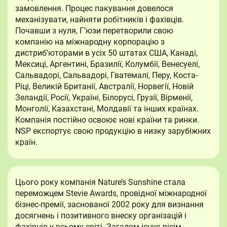
замовлення. Процес пакування довелося
механізувати, найняти робітників і фахівців.
Почавши з нуля, Г’юзи перетворили свою
компанію на міжнародну корпорацію з
дистриб’юторами в усіх 50 штатах США, Канаді,
Мексиці, Аргентині, Бразилії, Колумбії, Венесуелі,
Сальвадорі, Сальвадорі, Гватемалі, Перу, Коста-
Ріці, Великій Британії, Австралії, Норвегії, Новій
Зеландії, Росії, Україні, Білорусі, Грузії, Вірменії,
Монголії, Казахстані, Молдавії та інших країнах.
Компанія постійно освоює нові країни та ринки.
NSP експортує свою продукцію в низку зарубіжних
країн.
Цього року компанія Nature’s Sunshine стала
переможцем Stevie Awards, провідної міжнародної
бізнес-премії, заснованої 2002 року для визнання
досягнень і позитивного внеску організацій і
фахівців у всьому світі. Загалом існує вісім