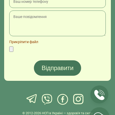
Прикріпити файл
© 2012-2026 НСП в Україні — здоров'я та сила