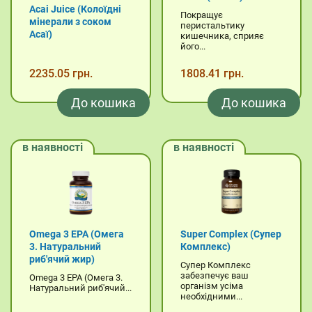
Acai Juice (Колоїдні
Покращує
мінерали з соком
перистальтику
Асаї)
кишечника, сприяє
його...
2235.05 грн.
1808.41 грн.
До кошика
До кошика
в наявності
в наявності
Omega 3 EPA (Омега
Super Complex (Супер
3. Натуральний
Комплекс)
риб'ячий жир)
Супер Комплекс
забезпечує ваш
Omega 3 EPA (Омега 3.
організм усіма
Натуральний риб'ячий...
необхідними...