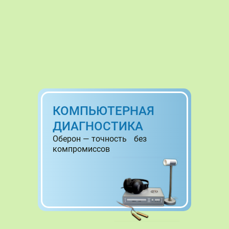
КОМПЬЮТЕРНАЯ
ДИАГНОСТИКА
Оберон — точность без
компромиссов