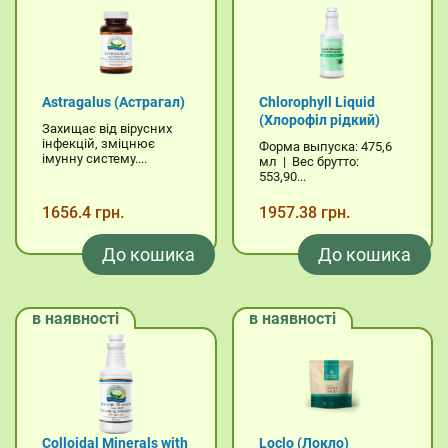
Astragalus (Астрагал)
Chlorophyll Liquid
(Хлорофіл рідкий)
Захищає від вірусних
інфекцій, зміцнює
Форма выпуска: 475,6
імунну систему....
мл | Вес брутто:
553,90...
1656.4 грн.
1957.38 грн.
До кошика
До кошика
в наявності
в наявності
Colloidal Minerals with
Loclo (Локло)