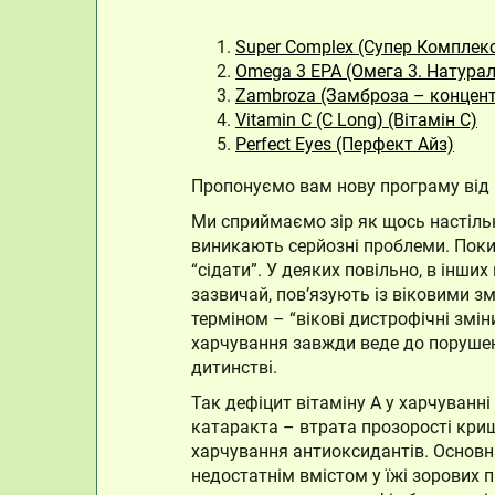
Super Complex (Супер Комплек
Omega 3 EPA (Омега 3. Натура
Zambroza (Замброза – концент
Vitamin C (C Long) (Вітамін C)
Perfect Eyes (Перфект Айз)
Пропонуємо вам нову програму від
Ми сприймаємо зір як щось настільк
виникають серйозні проблеми. Поки о
“сідати”. У деяких повільно, в інши
зазвичай, пов’язують із віковими з
терміном – “вікові дистрофічні змі
харчування завжди веде до порушен
дитинстві.
Так дефіцит вітаміну А у харчуванні
катаракта – втрата прозорості криш
харчування антиоксидантів. Основна
недостатнім вмістом у їжі зорових п