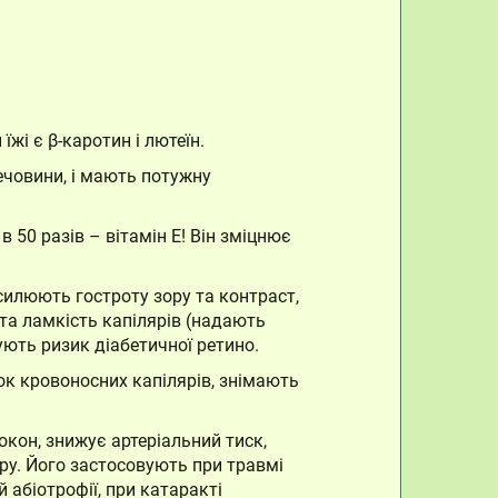
і є β-каротин і лютеїн.
речовини, і мають потужну
в 50 разів – вітамін Е! Він зміцнює
силюють гостроту зору та контраст,
та ламкість капілярів (надають
ють ризик діабетичної ретино.
ок кровоносних капілярів, знімають
кон, знижує артеріальний тиск,
ру. Його застосовують при травмі
й абіотрофії, при катаракті