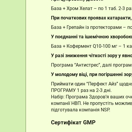
База + Хром Хелат – по 1 таб. 2-3 р
При початкових проявах катаракти, в
База + Грепайн із протекторами – по 
У поєднанні та ішемічною хворобою
База + Кофермент Q10-100 мг – 1 кап
У разі зниження чіткості зору у яв
Програма “Антистрес”, далі програм
У молодому віці, при погіршенні зор
Приймати один “Перфект Айз” щодн
ПРОГРАМУ 1 раз на 2-3 дні.
Набір: Програма Здоров’я ваших оч
компанії НВП. Не пропустіть можлив
підготувала компанія NSP.
Сертифікат GMP