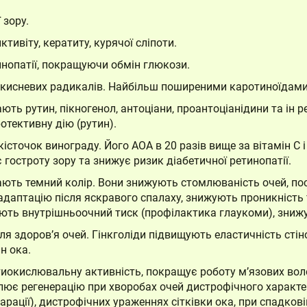
 зору.
ивіту, кератиту, курячої сліпоти.
инопатії, покращуючи обмін глюкози.
кисневих радикалів. Найбільш поширеними каротиноїдами їж
ть рутин, пікногенол, антоціани, проантоціанідини та ін 
отективну дію (рутин).
істочок винограду. Його АОА в 20 разів вище за вітамін С і 
 гостроту зору та знижує ризик діабетичної ретинопатії.
ають темний колір. Вони знижують стомлюваність очей, по
даптацію після яскравого спалаху, знижують проникність 
ють внутрішньоочний тиск (профілактика глаукоми), знижу
я здоров’я очей. Гінкголіди підвищують еластичність стін
н ока.
иокислювальну активність, покращує роботу м’язових воло
лює регенерацію при хворобах очей дистрофічного характе
арації), дистрофічних ураженнях сітківки ока, при спадкові