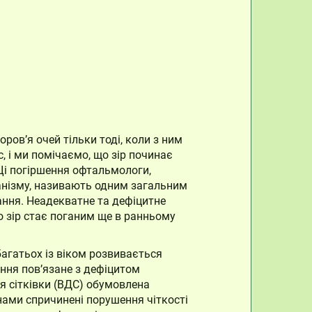
ов’я очей тільки тоді, коли з ним
, і ми помічаємо, що зір починає
 Ці погіршення офтальмологи,
ганізму, називають одним загальним
ання. Неадекватне та дефіцитне
 зір стає поганим ще в ранньому
 багатьох із віком розвивається
ання пов’язане з дефіцитом
я сітківки (ВДС) обумовлена
анами спричинені порушення чіткості