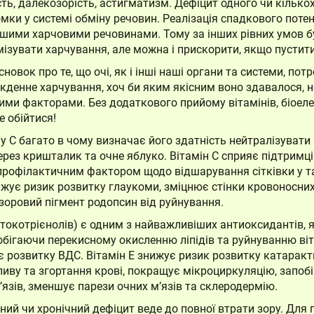
ть, далекозорість, астигматизм. Дефіцит одного чи кільк
ки у системі обміну речовин. Реалізація спадкового потен
іншими харчовими речовинами. Тому за інших рівних умов
ізувати харчування, але можна і прискорити, якщо пустит
овок про те, що очі, як і інші наші органи та системи, по
якденне харчування, хоч би яким якісним воно здавалося, 
и факторами. Без додаткового прийому вітамінів, біоелем
 обійтися!
ну С багато в чому визначає його здатність нейтралізувати
ерез кришталик та очне яблуко. Вітамін С сприяє підтримц
профілактичним фактором щодо відшарування сітківки у так
жує ризик розвитку глаукоми, зміцнює стінки кровоносних 
зоровий пігмент родопсин від руйнування.
токотрієнолів) є одним з найважливіших антиоксидантів, я
обігаючи перекисному окисленню ліпідів та руйнуванню віт
є розвитку ВДС. Вітамін Е знижує ризик розвитку катаракт
иву та згортання крові, покращує мікроциркуляцію, запоб
’язів, зменшує парези очних м’язів та склеродермію.
ний чи хронічний дефіцит веде до повної втрати зору. Для 