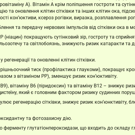
овітаміну А). Вітамін А крім поліпшення гостроти та сутінк
ю та оновлення клітин сітківки та інших клітин ока, підси
хості кон’юктиви, ксероз рогівки, виразка, розплавлення рог
лення та передачу нервових імпульсів від сітківки ока в м
Р (ніацин) покращують сутінковий зір, гостроту та сприйня
льозотечу та світлобоязнь, знижують ризик катаракти та дег
у регенерації та оновленні клітин сітківки.
рішньоочний тиск (профілактика глаукоми), покращує кров
азом з вітаміном РР), зменшує ризик кон’юктивіту.
9), вітаміну В6 (піридоксин) та вітаміну В12 – знижує ризи
истеїну, який є головним фактором ризику судинних пору
лює регенерацію сітківки, знижує ризик кон’юнктивіту, бле
Кошик
оксидантну та фотозахисну дію.
 ферменту глутатіонпероксидази, що входить до складу гл
Немає товарів у кошику.