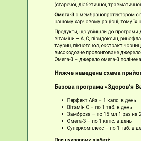
(старечої, діабетичної, травматичної
Омега-3
є мембранопротектором сітк
нашому харчовому раціоні, тому їх 
Продукти, що увійшли до програми д
вітаміни – А, С, піридоксин, рибофла
таурин, пікногенол, екстракт чорниц
високодозне пролонговане джерело 
Омега-3 – джерело омега-3 полінен
Нижче наведена схема прийом
Базова програма «Здоров’я В
Перфект Айз – 1 капс. в день
Вітамін С – по 1 таб. в день
Замброза – по 15 мл 1 раз на 2
Омега-3 – по 1 капс. в день
Суперкомплекс – по 1 таб. в д
При цукровому діабеті: