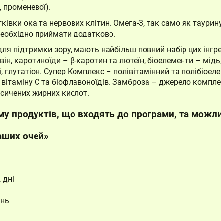
, променевої).
івки ока та нервових клітин. Омега-3, так само як таурин
необхідно приймати додатково.
ля підтримки зору, мають найбільш повний набір цих інгре
він, каротиноїди – β-каротин та лютеїн, біоелементи – мідь,
і, глутатіон. Супер Комплекс – полівітамінний та полібіоел
вітаміну С та біофлавоноїдів. Замброза – джерело компле
асичених жирних кислот.
у продуктів, що входять до програми, та можли
аших очей»
 дні
ень