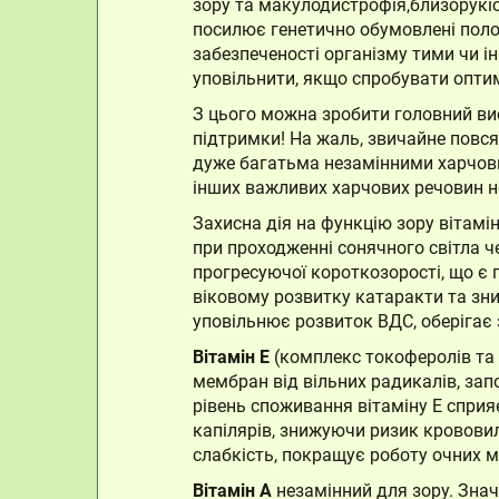
зору та макулодистрофія,близорукіс
посилює генетично обумовлені полом
забезпеченості організму тими чи 
уповільнити, якщо спробувати оптим
З цього можна зробити головний висн
підтримки! На жаль, звичайне повс
дуже багатьма незамінними харчовим
інших важливих харчових речовин не
Захисна дія на функцію зору вітамі
при проходженні сонячного світла ч
прогресуючої короткозорості, що є 
віковому розвитку катаракти та зни
уповільнює розвиток ВДС, оберігає 
Вітамін Е
(комплекс токоферолів та 
мембран від вільних радикалів, зап
рівень споживання вітаміну Е сприя
капілярів, знижуючи ризик крововил
слабкість, покращує роботу очних м
Вітамін А
незамінний для зору. Знач