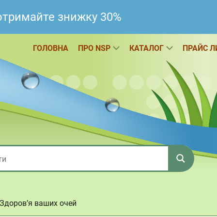
 отримайте знижку 30%
ГОЛОВНА
ПРО NSP
КАТАЛОГ
ПРАЙС Л
 Здоров’я ваших очей