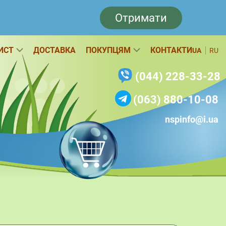
Отримати
ИСТ
ДОСТАВКА
ПОКУПЦЯМ
КОНТАКТИ
UA
RU
(044) 228-33-28
(063) 880-10-08
nspinfo@i.ua