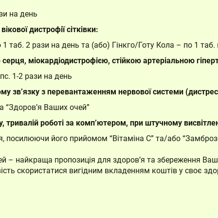
ази на день
ікової дистрофії сітківки:
1 таб. 2 рази на день та (або) Гінкго/Готу Кола – по 1 таб.
 серця, міокардіодистрофією, стійкою артеріальною гіпер
с. 1-2 рази на день
ному зв’язку з перевантаженням нервової системи (дистрес
а “Здоров’я Ваших очей”
у, тривалій роботі за комп’ютером, при штучному висвітлен
я, посилюючи його прийомом “Вітаміна С” та/або “Замбро
ей – найкраща пропозиція для здоров’я та збереження Вашо
ість скористатися вигідним вкладенням коштів у своє здор