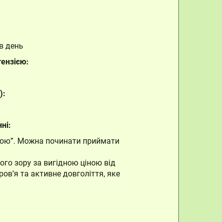
 в день
тензією:
):
ні:
зою”. Можна починати приймати
го зору за вигідною ціною від
ов’я та активне довголіття, яке