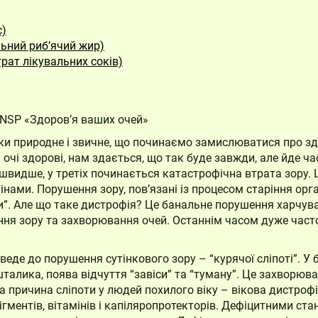
с)
льний риб’ячий жир)
рат лікувальних соків)
 NSP «Здоров’я ваших очей»
и природне і звичне, що починаємо замислюватися про здор
чі здорові, нам здається, що так буде завжди, але йде час
х швидше, у третіх починається катастрофічна втрата зору.
мінами. Порушення зору, пов’язані із процесом старіння ор
ни”. Але що таке дистрофія? Це банальне порушення харчув
ня зору та захворювання очей. Останнім часом дуже часто
 веде до порушення сутінкового зору – “курячої сліпоті”. У
талика, поява відчуття “завіси” та “туману”. Це захворюв
 причина сліпоти у людей похилого віку – вікова дистрофі
ігментів, вітамінів і капіляропротекторів. Дефіцитними ст