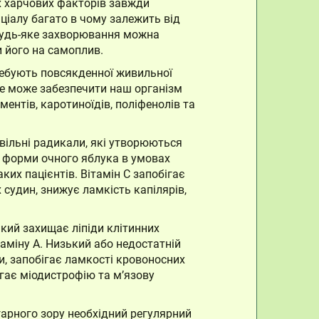
ох харчових факторів завжди
ціалу багато в чому залежить від
 будь-яке захворювання можна
и його на самоплив.
требують повсякденної живильної
не може забезпечити наш організм
ентів, каротиноїдів, поліфенолів та
 вільні радикали, які утворюються
і форми очного яблука в умовах
их пацієнтів. Вітамін С запобігає
судин, знижує ламкість капілярів,
кий захищає ліпіди клітинних
аміну А. Низький або недостатній
и, запобігає ламкості кровоносних
ігає міодистрофію та м’язову
гарного зору необхідний регулярний