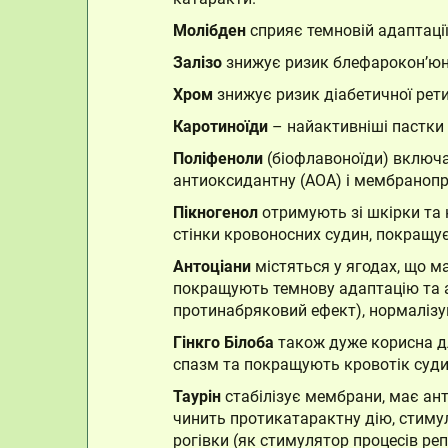
Молібден
сприяє темновій адаптації
Залізо
знижує ризик блефарокон’юнкт
Хром
знижує ризик діабетичної рет
Каротиноїди
– найактивніші пастки 
Поліфеноли
(біофлавоноїди) включаю
антиоксидантну (АОА) і мембранопр
Пікногенол
отримують зі шкірки та к
стінки кровоносних судин, покращує
Антоціани
містяться у ягодах, що м
покращують темнову адаптацію та а
протинабряковий ефект), нормалізу
Гінкго Білоба
також дуже корисна дл
спазм та покращують кровотік суди
Таурін
стабілізує мембрани, має ант
чинить протикатарактну дію, стиму
рогівки (як стимулятор процесів реп