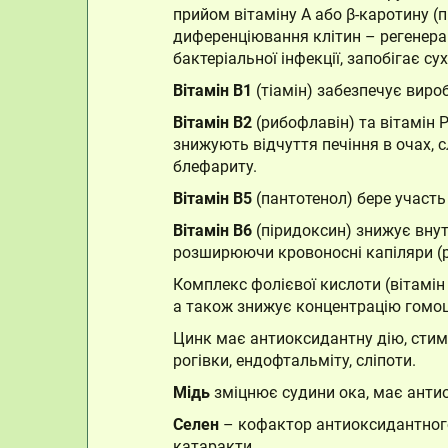
прийом вітаміну А або β-каротину (пр
диференціювання клітин – регенераці
бактеріальної інфекції, запобігає су
Вітамін В1
(тіамін) забезпечує вироб
Вітамін В2
(рибофлавін) та вітамін Р
знижують відчуття печіння в очах, с
блефариту.
Вітамін В5
(пантотенол) бере участь 
Вітамін В6
(піридоксин) знижує внут
розширюючи кровоносні капіляри (р
Комплекс фолієвої кислоти (вітамін В
а також знижує концентрацію гомоц
Цинк має антиоксидантну дію, стиму
рогівки, ендофтальміту, сліпоти.
Мідь
зміцнює судини ока, має анти
Селен
– кофактор антиоксидантного
катаракти.