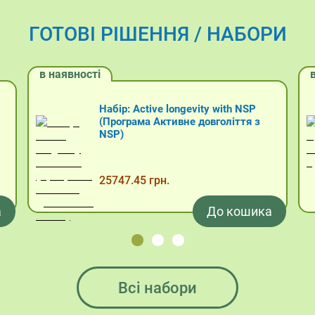
ГОТОВІ РІШЕННЯ / НАБОРИ
в наявності
Набір: Програма Кинути курити
Програма «На допомогу тим, хто кидає
курити»...
9946.01 грн.
а
До кошика
Кошик
Немає товарів у кошику.
Всі набори