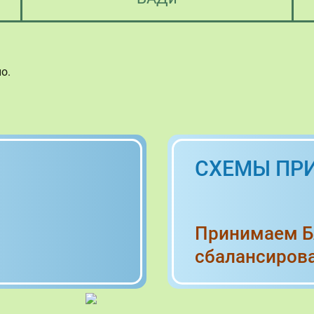
о.
СХЕМЫ ПР
Принимаем 
сбалансиров