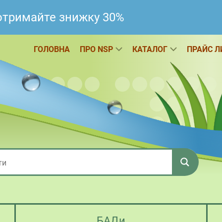
 отримайте знижку 30%
ГОЛОВНА
ПРО NSP
КАТАЛОГ
ПРАЙС Л
БАДи