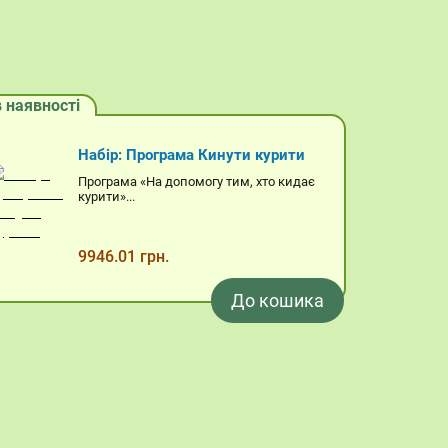
в наявності
в наявно
Набір: Програма Стоп набряк
Програма «Стоп набряк» покликана
допомогти організму зі...
8311.4 грн.
До кошика