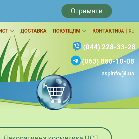
Отримати
ИСТ
ДОСТАВКА
ПОКУПЦЯМ
КОНТАКТИ
UA
RU
(044) 228-33-28
(063) 880-10-08
nspinfo@i.ua
Декоративна косметика НСП