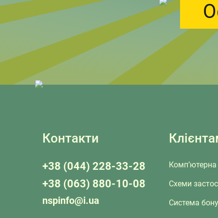
О
Контакти
Клієнта
+38 (044) 228-33-28
Комп’ютерна 
+38 (063) 880-10-08
Схеми засто
nspinfo@i.ua
Система бону