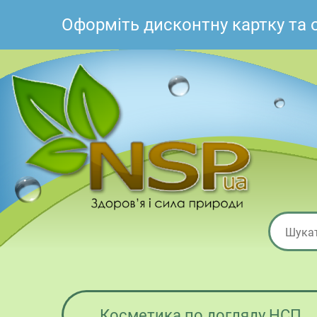
Оформіть дисконтну картку та
Косметика по догляду НСП