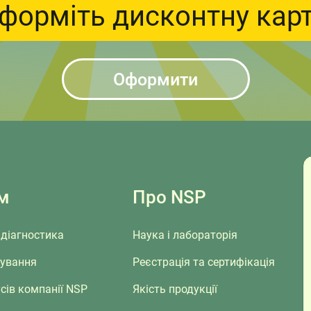
форміть дисконтну кар
Оформити
м
Про NSP
діагностика
Наука і лабораторія
сування
Реєстрація та сертифікація
сів компанії NSP
Якість продукції