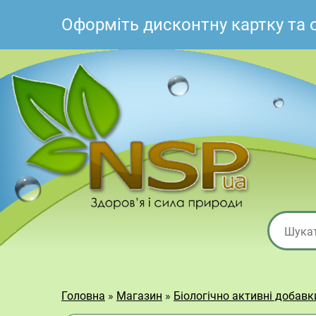
Оформіть дисконтну картку та
Головна
»
Магазин
»
Біологічно активні добав