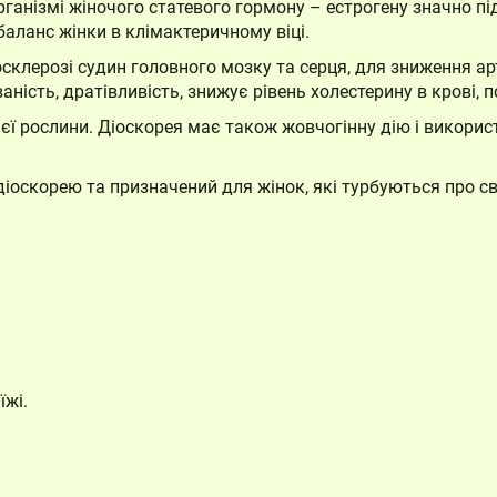
ганізмі жіночого статевого гормону – естрогену значно пі
аланс жінки в клімактеричному віці.
склерозі судин головного мозку та серця, для зниження ар
аність, дратівливість, знижує рівень холестерину в крові, п
цієї рослини. Діоскорея має також жовчогінну дію і викорис
діоскорею та призначений для жінок, які турбуються про св
їжі.
Кошик