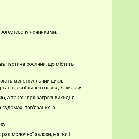
прогестерону яєчниками;
ва частина рослини, що містить
улюють менструальний цикл,
рганів, особливо в період клімаксу.
б, а також при загрозі викидня.
судомах, пов’язаних із
зу.
 рак молочної залози, матки і