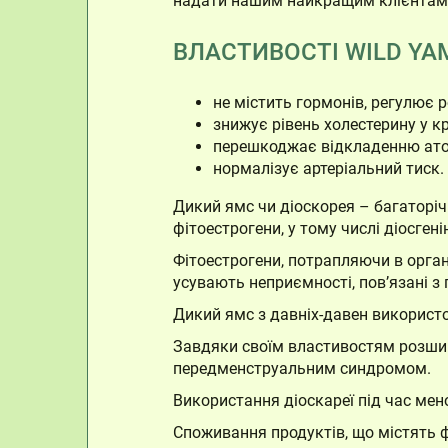
надати нашим найкращим клієнтам в
ВЛАСТИВОСТІ WILD YA
не містить гормонів, регулює 
знижує рівень холестерину у кр
перешкоджає відкладенню атор
нормалізує артеріальний тиск.
Дикий ямс чи діоскорея – багаторіч
фітоестрогени, у тому числі діосген
Фітоестрогени, потрапляючи в орган
усувають неприємності, пов’язані з 
Дикий ямс з давніх-давен використ
Завдяки своїм властивостям розшир
передменструальним синдромом.
Використання діоскареї під час мен
Споживання продуктів, що містять ф