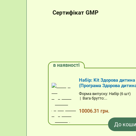
Сертифікат GMP
в наявності
Набір: Kit Здорова дитина
(Програма Здорова дитин
Форма випуску: Набір (6 шт)
| Вага брутто:...
10006.31 грн.
До коши