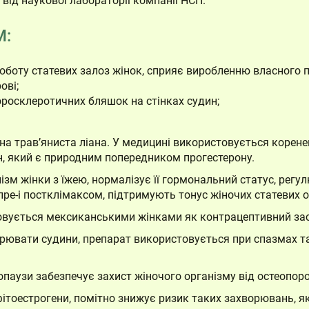
ід наукової лабораторії компанії НСП.
M:
роботу статевих залоз жінок, сприяє виробленню власного 
ові;
осклеротичних бляшок на стінках судин;
на трав’яниста ліана. У медицині використовується корене
ін, який є природним попередником прогестерону.
ізм жінки з їжею, нормалізує її гормональний статус, рег
пре-і постклімаксом, підтримують тонус жіночих статевих о
овується мексиканськими жінками як контрацептивний засі
ювати судини, препарат використовується при спазмах та 
опаузи забезпечує захист жіночого організму від остеопоро
ітоестрогени, помітно знижує ризик таких захворювань, як