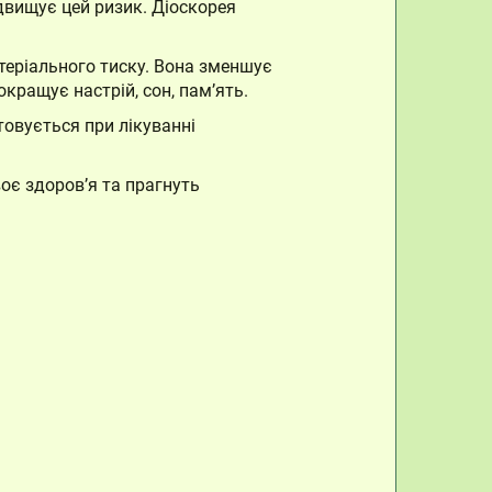
двищує цей ризик. Діоскорея
теріального тиску. Вона зменшує
окращує настрій, сон, пам’ять.
товується при лікуванні
оє здоров’я та прагнуть