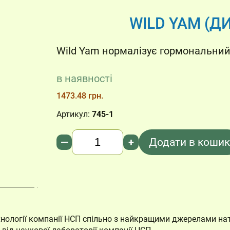
WILD YAM (Д
Wild Yam нормалізує гормональний 
в наявності
1473.48 грн.
Артикул:
745-1
Кількість
—
+
Додати в кошик
хнології компанії НСП спільно з найкращими джерелами нат