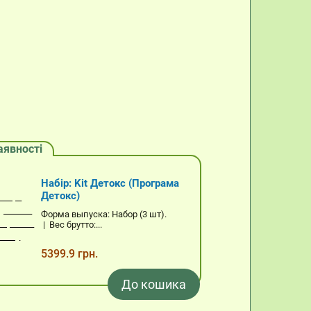
аявності
Набір: Kit Детокс (Програма
Детокс)
Форма выпуска: Набор (3 шт).
| Вес брутто:...
5399.9 грн.
До кошика