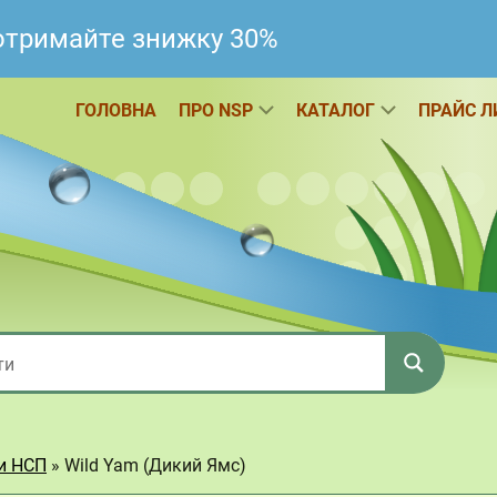
 отримайте знижку 30%
ГОЛОВНА
ПРО NSP
КАТАЛОГ
ПРАЙС Л
ки НСП
»
Wild Yam (Дикий Ямс)