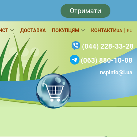
Отримати
ИСТ
ДОСТАВКА
ПОКУПЦЯМ
КОНТАКТИ
UA
RU
(044) 228-33-28
(063) 880-10-08
nspinfo@i.ua