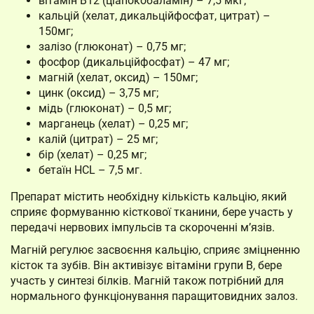
вітамін В12 (ціапокобаламін) – 7,5 мкг;
кальцій (хелат, дикальційфосфат, цитрат) –
150мг;
залізо (глюконат) – 0,75 мг;
фосфор (дикальційфосфат) – 47 мг;
магній (хелат, оксид) – 150мг;
цинк (оксид) – 3,75 мг;
мідь (глюконат) – 0,5 мг;
марганець (хелат) – 0,25 мг;
калій (цитрат) – 25 мг;
бір (хелат) – 0,25 мг;
бетаїн HCL – 7,5 мг.
Препарат містить необхідну кількість кальцію, який
сприяє формуванню кісткової тканини, бере участь у
передачі нервових імпульсів та скороченні м’язів.
Магній регулює засвоєння кальцію, сприяє зміцненню
кісток та зубів. Він активізує вітаміни групи В, бере
участь у синтезі білків. Магній також потрібний для
нормального функціонування паращитовидних залоз.