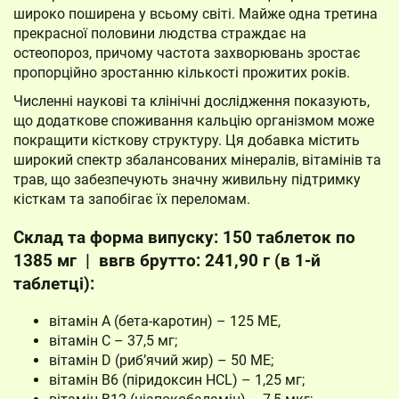
широко поширена у всьому світі. Майже одна третина
прекрасної половини людства страждає на
остеопороз, причому частота захворювань зростає
пропорційно зростанню кількості прожитих років.
Численні наукові та клінічні дослідження показують,
що додаткове споживання кальцію організмом може
покращити кісткову структуру. Ця добавка містить
широкий спектр збалансованих мінералів, вітамінів та
трав, що забезпечують значну живильну підтримку
кісткам та запобігає їх переломам.
Склад та форма випуску: 150 таблеток по
1385 мг | ввгв брутто: 241,90 г (в 1-й
таблетці):
вітамін А (бета-каротин) – 125 ME,
вітамін С – 37,5 мг;
вітамін D (риб’ячий жир) – 50 ME;
вітамін В6 (піридоксин HCL) – 1,25 мг;