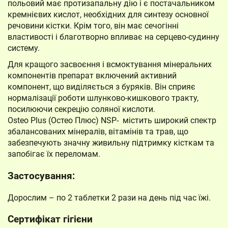
польовий має протизапальну дію і є постачальником
кремнієвих кислот, необхідних для синтезу основної
речовини кістки. Крім того, він має сечогінні
властивості і благотворно впливає на серцево-судинну
систему.
Для кращого засвоєння і всмоктування мінеральних
компонентів препарат включений активний
компонент, що виділяється з буряків. Він сприяє
нормалізації роботи шлунково-кишкового тракту,
посилюючи секрецію соляної кислоти.
Osteo Plus (Остео Плюс) NSP- містить широкий спектр
збалансованих мінералів, вітамінів та трав, що
забезпечують значну живильну підтримку кісткам та
запобігає їх переломам.
Застосування:
Дорослим – по 2 таблетки 2 рази на день під час їжі.
Сертифікат гігієни