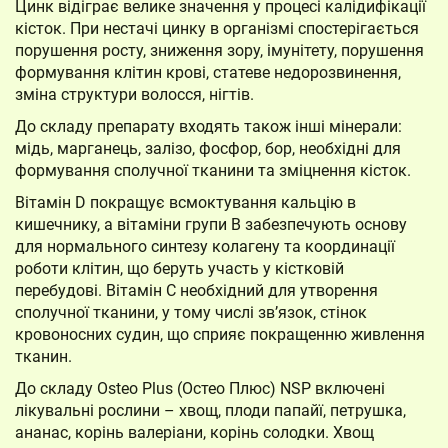
Цинк відіграє велике значення у процесі калідифікації
кісток. При нестачі цинку в організмі спостерігається
порушення росту, зниження зору, імунітету, порушення
формування клітин крові, статеве недорозвинення,
зміна структури волосся, нігтів.
До складу препарату входять також інші мінерали:
мідь, марганець, залізо, фосфор, бор, необхідні для
формування сполучної тканини та зміцнення кісток.
Вітамін D покращує всмоктування кальцію в
кишечнику, а вітаміни групи В забезпечують основу
для нормального синтезу колагену та координації
роботи клітин, що беруть участь у кістковій
перебудові. Вітамін С необхідний для утворення
сполучної тканини, у тому числі зв’язок, стінок
кровоносних судин, що сприяє покращенню живлення
тканин.
До складу Osteo Plus (Остео Плюс) NSP включені
лікувальні рослини – хвощ, плоди папайї, петрушка,
ананас, корінь валеріани, корінь солодки. Хвощ