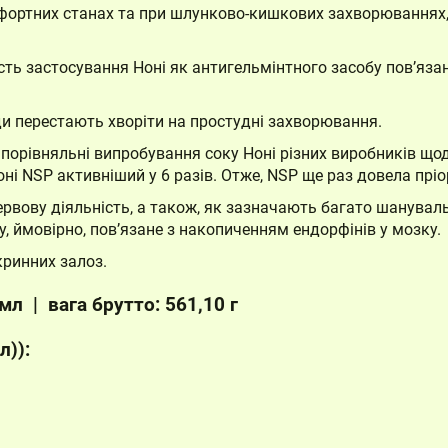
ртних станах та при шлунково-кишкових захворюваннях, у
ть застосування Ноні як антигельмінтного засобу пов’язан
и перестають хворіти на простудні захворювання.
 порівняльні випробування соку Ноні різних виробників що
оні NSP активніший у 6 разів. Отже, NSP ще раз довела пріор
ервову діяльність, а також, як зазначають багато шанувал
, ймовірно, пов’язане з накопиченням ендорфінів у мозку.
кринних залоз.
мл | вага брутто: 561,10 г
)):
Кошик
Немає товарів у кошику.