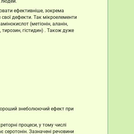
 людей.
цювати ефективніше, зокрема
и свої дефекти. Так мікроелементи
мінокислот (метіонін, аланін,
н, тирозин, гістидин) . Також дуже
я хороший знеболюючий ефект при
реторні процеси, у тому числі
ає серотонін. Зазначені речовини