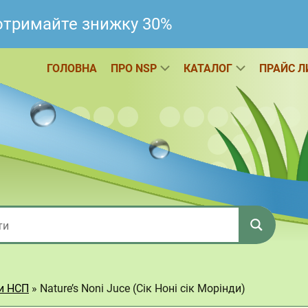
 отримайте знижку 30%
ГОЛОВНА
ПРО NSP
КАТАЛОГ
ПРАЙС Л
ки НСП
»
Nature’s Noni Juce (Сік Ноні сік Морінди)