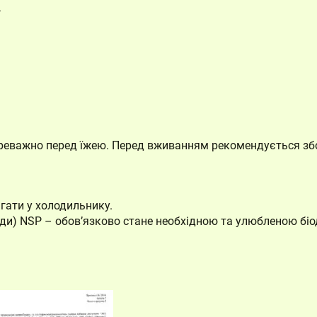
,
переважно перед їжею. Перед вживанням рекомендується зб
гати у холодильнику.
орінди) NSP – обов’язково стане необхідною та улюбленою б