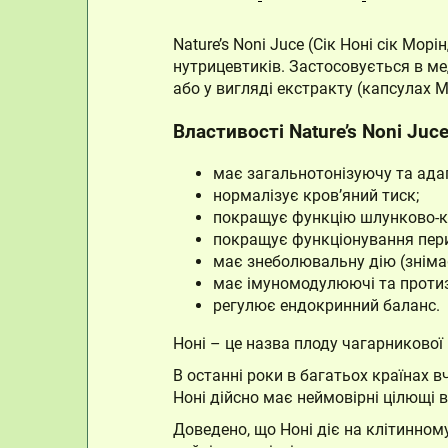
Nature’s Noni Juce (Сік Ноні сік Мо
нутрицевтиків. Застосовується в ме
або у вигляді екстракту (капсулах М
Властивості Nature’s Noni Juc
має загальнотонізуючу та ада
нормалізує кров’яний тиск;
покращує функцію шлунково-к
покращує функціонування пери
має знеболювальну дію (знімає 
має імуномодулюючі та протиз
регулює ендокринний баланс.
Ноні – це назва плоду чагарникової
В останні роки в багатьох країнах 
Ноні дійсно має неймовірні цілющі в
Доведено, що Ноні діє на клітинному