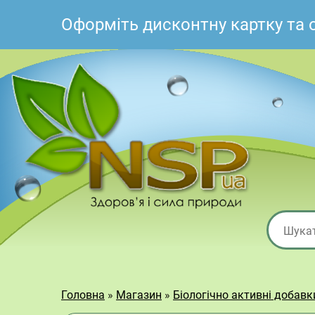
Оформіть дисконтну картку та
Головна
»
Магазин
»
Біологічно активні добав