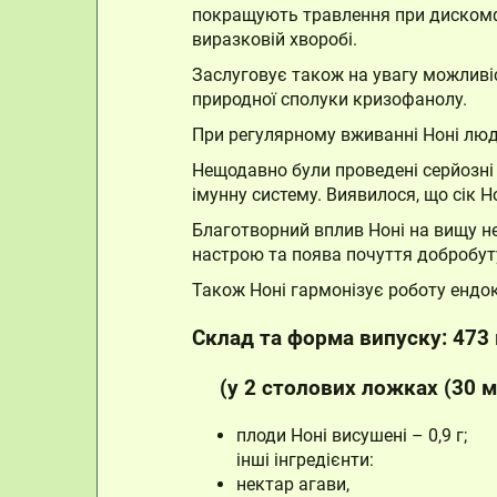
покращують травлення при дискомфо
виразковій хворобі.
Заслуговує також на увагу можливіс
природної сполуки кризофанолу.
При регулярному вживанні Ноні люд
Нещодавно були проведені серйозні
імунну систему. Виявилося, що сік Н
Благотворний вплив Ноні на вищу н
настрою та поява почуття добробуту
Також Ноні гармонізує роботу ендо
Склад та форма випуску: 473 
(у 2 столових ложках (30 мл
плоди Ноні висушені – 0,9 г;
інші інгредієнти:
нектар агави,