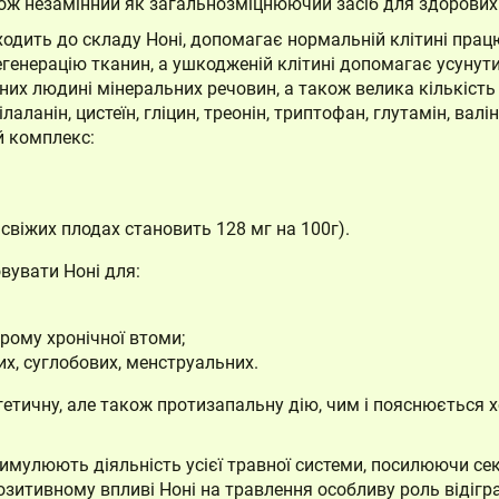
кож незамінний як загальнозміцнюючий засіб для здорових
ходить до складу Ноні, допомагає нормальній клітині пра
регенерацію тканин, а ушкодженій клітині допомагає усунут
их людині мінеральних речовин, а також велика кількість а
нілаланін, цистеїн, гліцин, треонін, триптофан, глутамін, валі
й комплекс:
у свіжих плодах становить 128 мг на 100г).
вувати Ноні для:
дрому хронічної втоми;
их, суглобових, менструальних.
лгетичну, але також протизапальну дію, чим і пояснюєтьс
тимулюють діяльність усієї травної системи, посилюючи сек
озитивному впливі Ноні на травлення особливу роль відігр