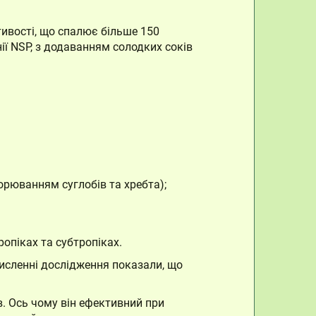
стивості, що спалює більше 150
ії NSP, з додаванням солодких соків
ворюванням суглобів та хребта);
опіках та субтропіках.
Численні дослідження показали, що
ів. Ось чому він ефективний при