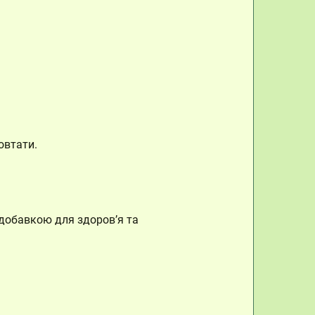
овтати.
іодобавкою для здоров’я та