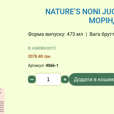
NATURE’S NONI JUC
МОРІН
Форма випуску: 473 мл | Вага брутто
в наявності
2078.48 грн.
Артикул:
4066-1
Кількість
—
+
Додати в кошик