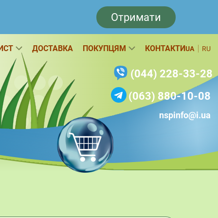
Отримати
ИСТ
ДОСТАВКА
ПОКУПЦЯМ
КОНТАКТИ
UA
RU
(044) 228-33-28
(063) 880-10-08
nspinfo@i.ua