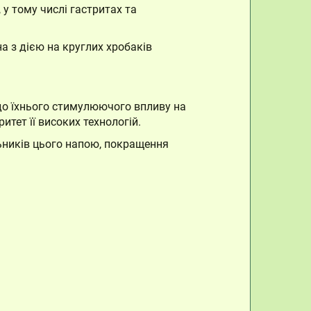
 тому числі гастритах та
а з дією на круглих хробаків
до їхнього стимулюючого впливу на
итет її високих технологій.
ьників цього напою, покращення