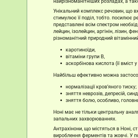
найрізноманітніших розладах, а та
Унікальний комплекс речовин, що в
стимулює її поділ, тобто. посилює 
представлені всім спектром необхідн
лейцин, ізолейцин, аргінін, лізин, фе
різноманітний природний вітамінни
каротиноїди,
вітаміни групи B,
аскорбінова кислота (її вміст 
Найбільш ефективно можна застосо
нормалізації кров’яного тиску;
зняття неврозів, депресій, син
зняття болю, особливо, головн
Ноні має не тільки центральну ана
запальних захворюваннях.
Антрахінони, що містяться в Ноні, с
вироблення ферментів та жовчі. У п