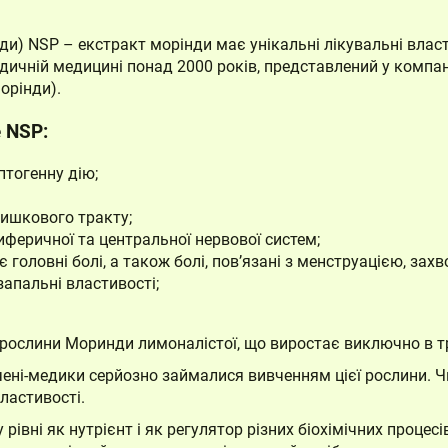
рінди) NSP – eкстракт морінди має унікальні лікувальні вла
дичній медицині понад 2000 років, представлений у компан
орінди).
e NSP:
птогенну дію;
ишкового тракту;
феричної та центральної нервової систем;
головні болі, а також болі, пов’язані з менструацією, зах
апальні властивості;
 рослини Моринди лимоналістої, що виростає виключно в тр
вчені-медики серйозно займалися вивченням цієї рослини. 
ластивості.
 рівні як нутрієнт і як регулятор різних біохімічних процес