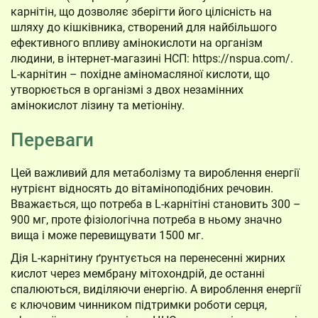
карнітін, що дозволяє зберігти його цілісність на
шляху до кішківника, створений для найбільшого
ефективного впливу амінокислоти на організм
людини, в інтернет-магазині НСП: https://nspua.com/.
L-карнітин – похідне аміномасляної кислоти, що
утворюється в організмі з двох незамінних
амінокислот лізину та метіоніну.
Переваги
Цей важливий для метаболізму та вироблення енергії
нутрієнт відносять до вітаміноподібних речовин.
Вважається, що потреба в L-карнітіні становить 300 –
900 мг, проте фізіологічна потреба в ньому значно
вища і може перевищувати 1500 мг.
Дія L-карнітину ґрунтується на перенесенні жирних
кислот через мембрану мітохондрій, де останні
спалюються, виділяючи енергію. А вироблення енергії
є ключовим чинником підтримки роботи серця,