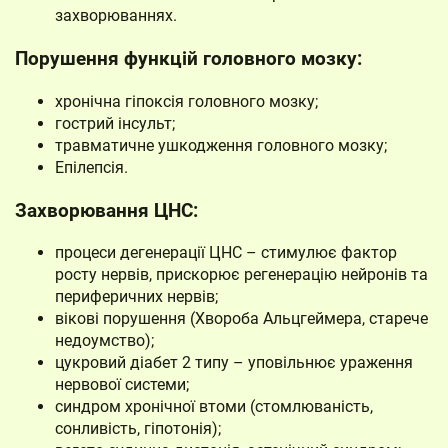
захворюваннях.
Порушення функцій головного мозку:
хронічна гіпоксія головного мозку;
гострий інсульт;
травматичне ушкодження головного мозку;
Епілепсія.
Захворювання ЦНС:
процеси дегенерації ЦНС – стимулює фактор
росту нервів, прискорює регенерацію нейронів та
периферичних нервів;
вікові порушення (Хвороба Альцгеймера, старече
недоумство);
цукровий діабет 2 типу – уповільнює ураження
нервової системи;
синдром хронічної втоми (стомлюваність,
сонливість, гіпотонія);