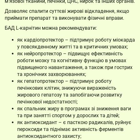
м’язової тканини, печінки, ЦНС, нирок та інших органів.
Дозволяє спалити суттєві жирові відкладення, якщо
приймати препарат та виконувати фізичні вправи.
БАД L-карнітин можна рекомендувати:
як кардіопротектор – підтримує роботу міокарда
у повсякденному житті та в критичних умовах;
як нейропротектор – підвищує ефективність
роботи мозку та когнітивну функцію в умовах
підвищеного навантаження, а також при гострих
та хронічних захворюваннях;
як гепатопротектор – підтримує роботу
печінкових клітин, знижуючи вираженість
жирового гепатозу та запобігаючи розвитку
печінкової недостатності;
як спальник жиру в програмах зі зниження ваги
та при занятті спортом у дорослих та дітей;
як антиоксидант – є пасткою радикалів, руйнує
пероксиди та піднімає активність ферментів
антиоксидантного захисту;