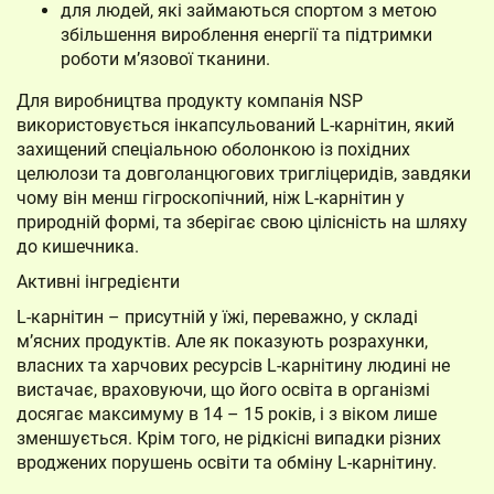
для людей, які займаються спортом з метою
збільшення вироблення енергії та підтримки
роботи м’язової тканини.
Для виробництва продукту компанія NSP
використовується інкапсульований L-карнітин, який
захищений спеціальною оболонкою із похідних
целюлози та довголанцюгових тригліцеридів, завдяки
чому він менш гігроскопічний, ніж L-карнітин у
природній формі, та зберігає свою цілісність на шляху
до кишечника.
Активні інгредієнти
L-карнітин – присутній у їжі, переважно, у складі
м’ясних продуктів. Але як показують розрахунки,
власних та харчових ресурсів L-карнітину людині не
вистачає, враховуючи, що його освіта в організмі
досягає максимуму в 14 – 15 років, і з віком лише
зменшується. Крім того, не рідкісні випадки різних
вроджених порушень освіти та обміну L-карнітину.