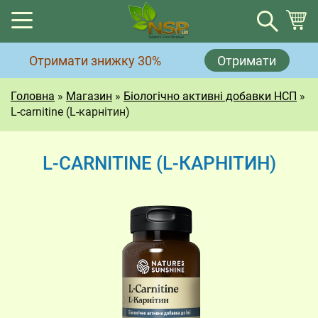
Кошик
Отримати знижку 30%
Отримати
Немає товарів у кошику.
Головна
»
Магазин
»
Біологічно активні добавки НСП
»
L-carnitine (L-карнітин)
L-CARNITINE (L-КАРНІТИН)