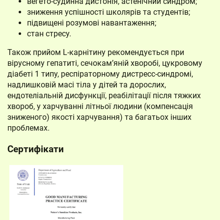
вегето-судинна дистонія, астенічний синдром;
зниження успішності школярів та студентів;
підвищені розумові навантаження;
стан стресу.
Також прийом L-карнітину рекомендується при
вірусному гепатиті, сечокам’яній хворобі, цукровому
діабеті 1 типу, респіраторному дистресс-синдромі,
надлишковій масі тіла у дітей та дорослих,
ендотеліальній дисфункції, реабілітації після тяжких
хвороб, у харчуванні літньої людини (компенсація
зниженого) якості харчування) та багатьох інших
проблемах.
Сертифікати