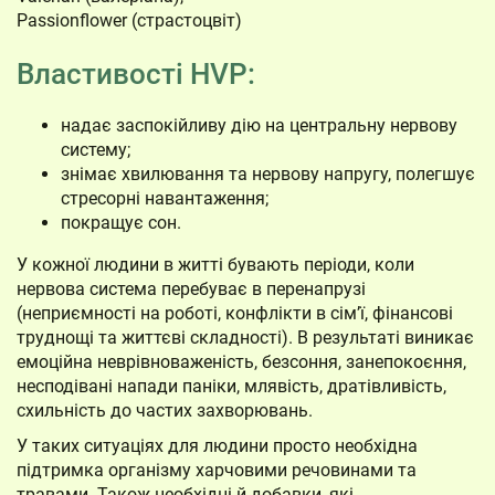
Passionflower (страстоцвіт)
Властивості HVP:
надає заспокійливу дію на центральну нервову
систему;
знімає хвилювання та нервову напругу, полегшує
стресорні навантаження;
покращує сон.
У кожної людини в житті бувають періоди, коли
нервова система перебуває в перенапрузі
(неприємності на роботі, конфлікти в сім’ї, фінансові
труднощі та життєві складності). В результаті виникає
емоційна неврівноваженість, безсоння, занепокоєння,
несподівані напади паніки, млявість, дратівливість,
схильність до частих захворювань.
У таких ситуаціях для людини просто необхідна
підтримка організму харчовими речовинами та
травами. Також необхідні й добавки, які