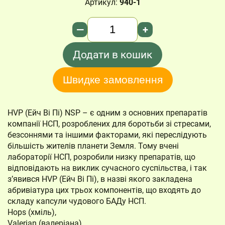
Артикул:
940-1
Кількість
—
+
Додати в кошик
Швидке замовлення
HVP (Ейч Ві Пі) NSP – є одним з основних препаратів
компанії НСП, розроблених для боротьби зі стресами,
безсоннями та іншими факторами, які переслідують
більшість жителів планети Земля. Тому вчені
лабораторії НСП, розробили низку препаратів, що
відповідають на виклик сучасного суспільства, і так
з’явився HVP (Ейч Ві Пі), в назві якого закладена
абривіатура цих трьох компонентів, що входять до
складу капсули чудового БАДу НСП.
Hops (хміль),
Valerian (валеріана),