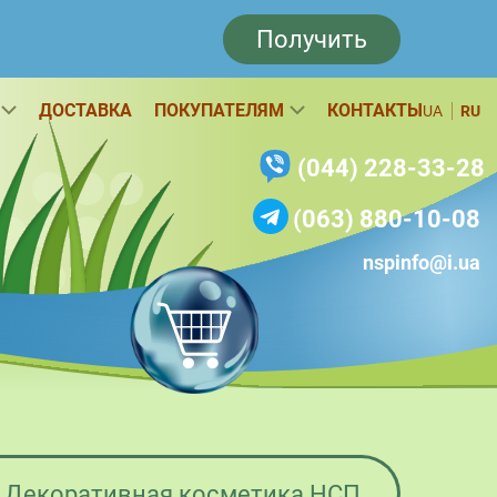
Получить
ДОСТАВКА
ПОКУПАТЕЛЯМ
КОНТАКТЫ
UA
RU
(044) 228-33-28
(063) 880-10-08
nspinfo@i.ua
Декоративная косметика НСП