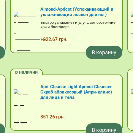
Almond-Apricot (Успокаивающий и
увлажняющий лосьон для ног)
Быстро увлажняет и улучшает состояние
кожи благодаря...
1222.67 грн.
В корзину
в наличии
Apri-Cleanse Light Apricot Cleanser
Скраб абрикосовый (Апри-клинс)
для лица и тела
851.26 грн.
В корзину