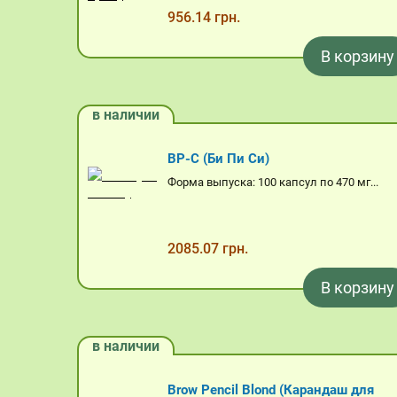
956.14 грн.
В корзину
в наличии
BP-C (Би Пи Си)
Форма выпуска: 100 капсул по 470 мг...
2085.07 грн.
В корзину
в наличии
Brow Pencil Blond (Карандаш для