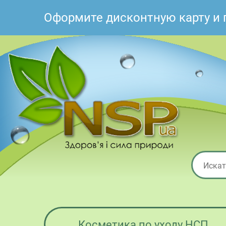
Оформите дисконтную карту и 
Косметика по уходу НСП