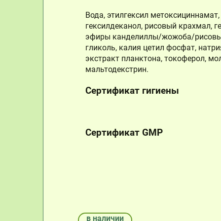
Вода, этилгексил метоксициннамат,
гексилдеканол, рисовый крахмал, г
эфиры канделиллы/жожоба/рисовых о
гликоль, калия цетил фосфат, натри
экстракт планктона, токоферол, мол
мальтодекстрин.
Сертификат гигиены
Сертификат GMP
в наличии