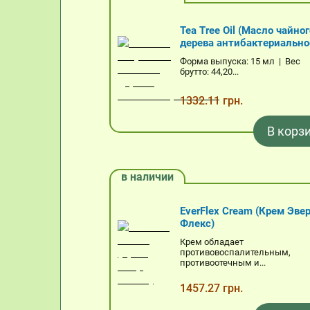
Tea Tree Oil (Маслo чайног
дерева антибактериально
Форма выпуска: 15 мл | Вес
брутто: 44,20...
1332.11 грн.
В корз
в наличии
EverFlex Cream (Крем Эве
Флекс)
Крем обладает
противовоспалительным,
противоотечным и...
1457.27 грн.