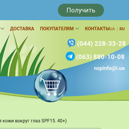
Получить
ДОСТАВКА
ПОКУПАТЕЛЯМ
КОНТАКТЫ
UA
RU
(044) 228-33-28
(063) 880-10-08
nspinfo@i.ua
я кожи вокруг глаз SPF15. 40+)