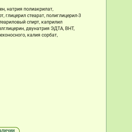
ен, натрия полиакрилат,
, глицерил стеарат, полиглицерил-3
теариловый спирт, каприлил
илглицерин, двунатрия ЭДТА, BHT,
ехоносного, калия сорбат,
аличии