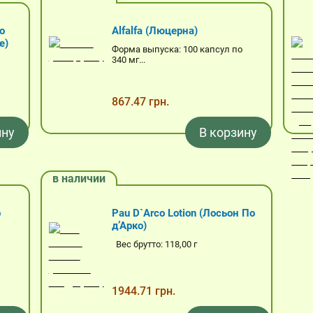
о
Alfalfa (Люцерна)
е)
Форма выпуска: 100 капсул по
340 мг...
867.47 грн.
ину
В корзину
в наличии
р
Pau D`Arco Lotion (Лосьон По
д’Арко)
Вес брутто: 118,00 г
1944.71 грн.