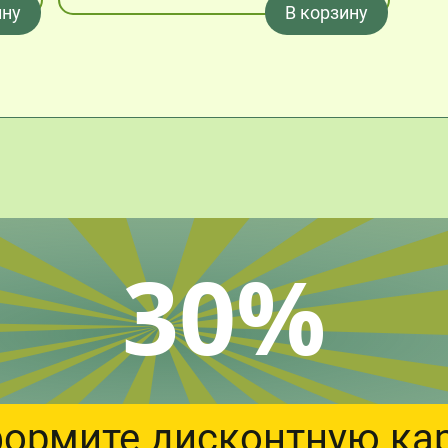
ину
В корзину
30%
ормите дисконтную ка