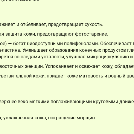
ажняет и отбеливает, предотвращает сухость.
ая защита кожи, предотвращают фотостарение.
ое) — богат биодоступными полифенолами. Обеспечивает 
 эластина. Уменьшает образование конечных продуктов гл
орется со следами усталости, улучшая микроциркуляцию 
восточных женщин. Успокаивает и освежает кожу, облад
увствительной кожи, придает коже матовость и ровный цве
я верхнее веко мягкими поглаживающими круговыми движе
я, увлажненная кожа, сокращение морщин.