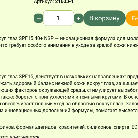
Артикул:
21603-1
Количество
—
+
В корзину
Б
руг глаз SPF15.40+ NSP — иновационная формула для моло
то требует особого внимания в уходе за зрелой кожи нижн
уг глаз SPF15, действует в нескольких направлениях: пре
жать здоровый баланс нежной кожи вокруг глаз, защищае
яющих факторов окружающей среды, стимулирует выработ
также борется с припухлостями и темными кругами. В осн
обеспечивает полный уход за областью вокруг глаз. Зало
 из инновационных дополнений формулы, помогает высветля
финов, формальдегидов, красителей, силиконов, спирта, ED
тро впитывается.