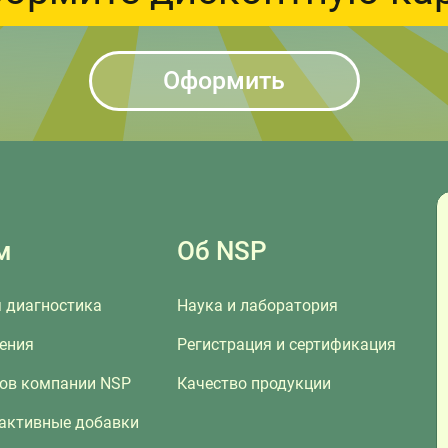
Оформить
м
Об NSP
 диагностика
Наука и лаборатория
ения
Регистрация и сертификация
сов компании NSP
Качество продукции
 активные добавки