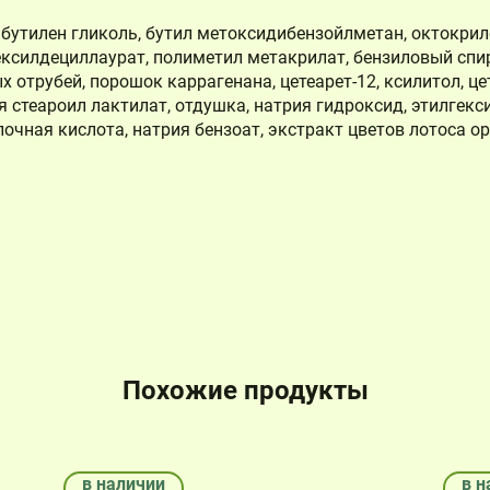
 бутилен гликоль, бутил метоксидибензойлметан, октокрил
ексилдециллаурат, полиметил метакрилат, бензиловый спирт
Корзина
трубей, порошок каррагенана, цетеарет-12, ксилитол, це
я стеароил лактилат, отдушка, натрия гидроксид, этилгекс
очная кислота, натрия бензоат, экстракт цветов лотоса ор
Корзина пуста.
Похожие продукты
в наличии
в н