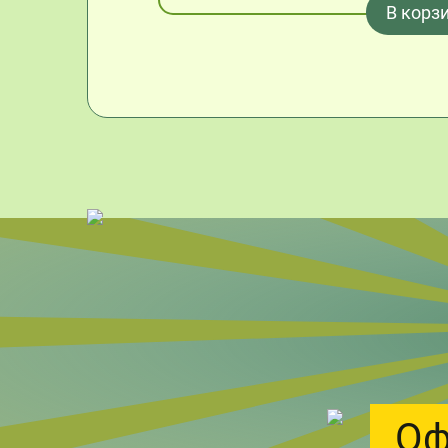
В корз
Оф