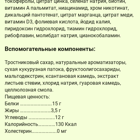
токоферолы, цитрат цинка, селенат натрия, биотин,
витамин А пальмитат, ниацинамид, хром никотинат,
дикальций пантотенат, цитрат марганца, цитрат меди,
витамин D3, фолиевая кислота, йодид калия,
пиридоксин гидрохлорид, тиамин гидрохлорид,
рибофлавин, молибдат натрия, цианокобаламин.
Вспомогательные компоненты:
Тростниковый сахар, натуральные ароматизаторы,
сухая кукурузная патока, фруктоолигосахариды,
мальтодекстрин, ксантановая камедь, экстракт
листьев стевии, хлорид натрия, гуаровая камедь,
целлюлозная смола.
Пищевая ценность:
Белки ……………………….15 г
Жиры ………………………3,5 г
Углеводы …………………..12 г
Калорийность……………130 Ккал
Холестерин………………….0 мг