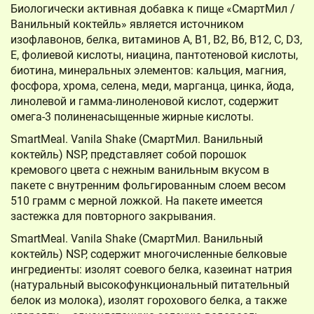
Биологически активная добавка к пище «СмартМил /
Ванильный коктейль» является источником
изофлавонов, белка, витаминов А, В1, В2, В6, В12, С, D3,
Е, фолиевой кислоты, ниацина, пантотеновой кислоты,
биотина, минеральных элементов: кальция, магния,
фосфора, хрома, селена, меди, марганца, цинка, йода,
линолевой и гамма-линоленовой кислот, содержит
омега-3 полиненасыщенные жирные кислоты.
SmartMeal. Vanila Shake (СмартМил. Ванильный
коктейль) NSP, представляет собой порошок
кремового цвета с нежным ванильным вкусом в
пакете с внутренним фольгированным слоем весом
510 грамм с мерной ложкой. На пакете имеется
застежка для повторного закрывания.
SmartMeal. Vanila Shake (СмартМил. Ванильный
коктейль) NSP, содержит многочисленные белковые
ингредиенты: изолят соевого белка, казеинат натрия
(натуральный высокофункциональный питательный
белок из молока), изолят горохового белка, а также