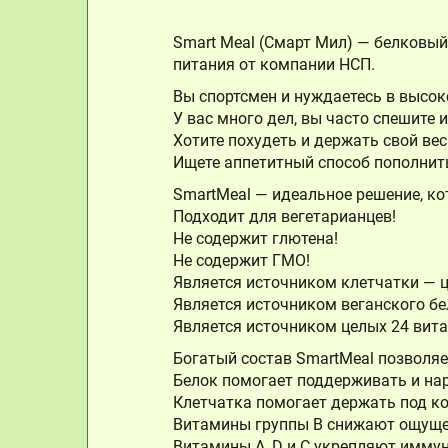
Smart Meal (Смарт Мил) — белковы
питания от компании НСП.
Вы спортсмен и нуждаетесь в высо
У вас много дел, вы часто спешите 
Хотите похудеть и держать свой ве
Ищете аппетитный способ пополнит
SmartMeal — идеальное решение, к
Подходит для вегетарианцев!
Не содержит глютена!
Не содержит ГМО!
Является источником клетчатки — ц
Является источником веганского бе
Является источником целых 24 вит
Богатый состав SmartMeal позволяе
Белок помогает поддерживать и н
Клетчатка помогает держать под к
Витамины группы B снижают ощуще
Витамины A, D и C укрепляют иммун