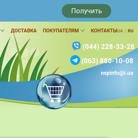
Получить
ДОСТАВКА
ПОКУПАТЕЛЯМ
КОНТАКТЫ
UA
RU
(044) 228-33-28
(063) 880-10-08
nspinfo@i.ua