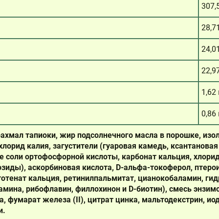
307,
28,7
24,0
22,9
1,62
0,86
ахмал тапиоки, жир подсолнечного масла в порошке, изол
лорид калия, загустители (гуаровая камедь, ксантановая
 соли ортофосфорной кислоты, карбонат кальция, хлорид
озиды), аскорбиновая кислота, D-альфа-токоферол, птеро
тотенат кальция, ретинилпальмитат, цианокобаламин, ги
мина, рибофлавин, филлохинон и D-биотин), смесь энзимо
а, фумарат железа (II), цитрат цинка, мальтодекстрин, ио
и.