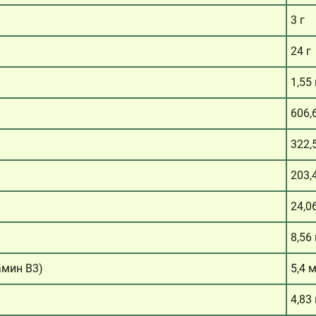
3 г
24 г
1,55 
606,
322,
203,
24,0
8,56
амин B3)
5,4 
4,83