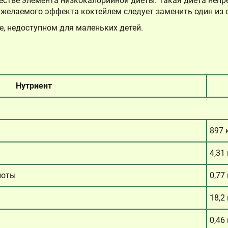
естве элемента низкокалорийной диеты. Такая диета неп
 желаемого эффекта коктейлем следует заменить один из 
е, недоступном для маленьких детей.
Нутриент
897 
4,31 
лоты
0,77 
Корзина
18,2 
0,46 
Корзина пуста.