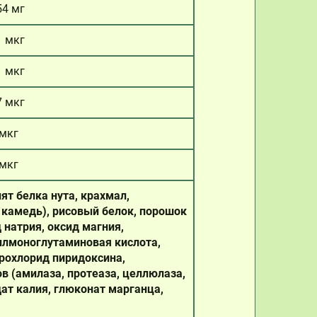
54 мг
1 мкг
1 мкг
7 мкг
 мкг
 мкг
ят белка нута, крахмал,
 камедь), рисовый белок, порошок
 натрия, оксид магния,
илмоноглутаминовая кислота,
дрохлорид пиридоксина,
в (амилаза, протеаза, целлюлаза,
дат калия, глюконат марганца,