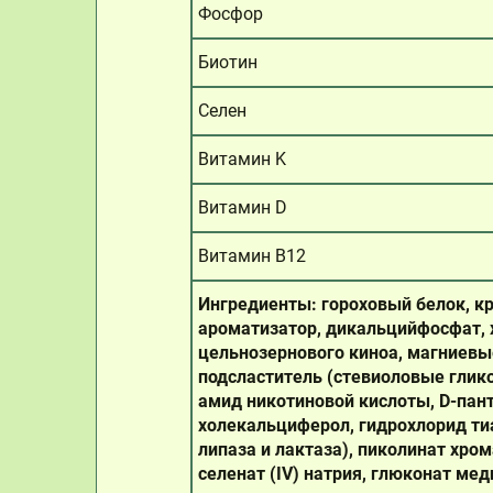
Фосфор
Биотин
Селен
Витамин K
Витамин D
Витамин B12
Ингредиенты: гороховый белок, кр
ароматизатор, дикальцийфосфат, х
цельнозернового киноа, магниевые
подсластитель (стевиоловые глик
амид никотиновой кислоты, D-пан
холекальциферол, гидрохлорид тиа
липаза и лактаза), пиколинат хром
селенат (IV) натрия, глюконат мед