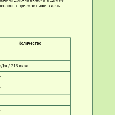
ременно должна включать другие
основных приемов пищи в день.
Количество
кДж / 213 ккал
г
г
г
г