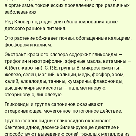
в организме, токсических проявлениях при различных
заболеваниях.
Ред Кловер подходит для сбалансирования даже
детского рациона питания.
Это растение обживает почвы, обогащенные кальцием,
фосфором и калием.
Экстракт красного клевера содержит гликозиды —
трифолин и изотрифолин, эфирные масла, витамины —
А (бета-каротин), С, Р, Е, группы В, микроэлементы —
железо, селен, магний, кальций, медь, фосфор, хром,
калий, алкалоиды, танины, кумарины, флавоноиды,
высшие жирные кислоты — пальметиновую,
стеариновую, линолевую.
Гликозиды и группа сапонинов оказывают
отхаркивающее, мочегонное, потогонное действие.
Группа флавоноидных гликозидов оказывают
бактерицидное, десенсибилизирующее действие и
способствуют выведению солей тяжелых металлов из