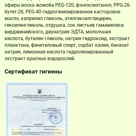
эфиры воска жожоба PEG-120, фэноксиэтанол, PPG-26-
бутет-26, PEG-40 гидрогенизированное касторовое
масло, каприлил гликоль, этилгексилглицерин,
гексиленгликоль, отдушка, сок листьев гамамелиса
вирджинийского, двунатрия ЭДТА, мололчная
кислота, бутилен гликоль, натрия гидроксид, экстракт
планктона, фенетиловый спирт, сорбат калия, бензоат
натрия, лимонная кислота гидролизированный
экстракт красных водорослей.
Сертификат гигиены