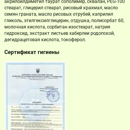
акрилоилдиметил таурат сополимер, сквалан, PEG-100
стеарат, глицерил стеарат, рисовый крахмал, масло
семян граната, масло рисовых отрубей, каприлил
гликоль, этилгексилглицерин, отдушка, полисорбат 60,
молочная кислота, сорбитан изостеарат, натрия
гидроксид, экстракт листьев хаберлеи родопской,
дегидрацетовая кислота, токоферол.
Сертификат гигиены