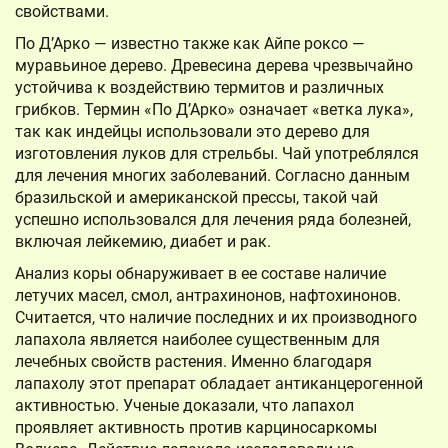
свойствами.
По Д’Арко — известно также как Айпе роксо —
муравьиное дерево. Древесина дерева чрезвычайно
устойчива к воздействию термитов и различных
грибков. Термин «По Д’Арко» означает «ветка лука»,
так как индейцы использовали это дерево для
изготовления луков для стрельбы. Чай употреблялся
для лечения многих заболеваний. Согласно данным
бразильской и американской прессы, такой чай
успешно использовался для лечения ряда болезней,
включая лейкемию, диабет и рак.
Анализ коры обнаруживает в ее составе наличие
летучих масел, смол, антрахинонов, нафтохинонов.
Считается, что наличие последних и их производного
лапахола является наиболее существенным для
лечебных свойств растения. Именно благодаря
лапахолу этот препарат обладает антиканцерогенной
активностью. Ученые доказали, что лапахол
проявляет активность против карциносаркомы