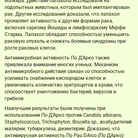
Волкера. Действие лапахола исследовали на
подопытных животных, которым был имплантирован
рак. Другие исследования доказали, что лапахол
проявляет активность к другим формам рака,
включая саркому Йошиды и лимфосаркому Мерфи-
Старма. Лапахол обладает способностью уменьшить
раковую опухоль и снижать болевые синдромы при
росте раковых клеток.
Антимикробная активность По Д’Арко также
привлекала внимание многих ученых. Механизм
антимикробного действия связан со способностью
усиливать снабжение кислородом клеток и
увеличивать количество эритроцитов в крови, что
спосооствует уничтожению бактерий, вирусов и
грибков.
Наилучшие результаты были получены при
использовании По Д’Арко против Candida albicans,
Staphylococcus, Trichophyton, Brucella sp., возбудителей
малярии, туберкулеза, дизентерии. Доказано, что
антивирусная активность По Pau DArco (По ДАрко)