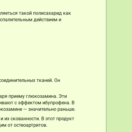
ляеться такой полисахарид как
васпалительным действием и
оединительных тканей. Он
даря приему глюкозамина. Эти
нивают с эффектом ибупрофена. В
люкозамине — значительно раньше.
и их скованности. В этот продукт
им от остеоартритов.