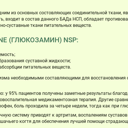
дним из основных состовляющих соединительной ткани, яв
ь, входит в состав данного БАДа НСП, обладает противо
но-суставные ткани питательных веществ.
E (ГЛЮКОЗАМИН) NSP:
мость;
бразования суставной жидкости;
абсорбции питательных веществ.
изма необходимыми составляющими для восстановления с
о: у 95% пациентов получены заметные результаты благо
вовоспалительная медикаментозная терапия. Другие срав
офен, боль проходила за четыре недели, тогда как при г
чную систему приводят к артритам, воспалениям суставов 
ошачьего когтя для обеспечения лучшей помощи страдающ