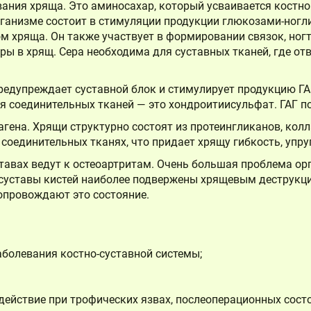
ания хряща. Это аминосахар, который усваивается костно
ганизме состоит в стимуляции продукции глюкозами-ногл
хряща. Он также участвует в формировании связок, ногтей
ры в хрящ. Сера необходима для суставных тканей, где от
редупреждает суставной блок и стимулирует продукцию Г
для соединительных тканей — это хондроитиисульфат. ГАГ п
гена. Хрящи структурно состоят из протеингликанов, кол
соединительных тканях, что придает хрящу гибкость, упруг
уставах ведут к остеоартритам. Очень большая проблема о
, суставы кистей наиболее подвержены хрящевым деструкц
опровождают это состояние.
болевания костно-суставной системы;
ействие при трофических язвах, послеоперационных сост