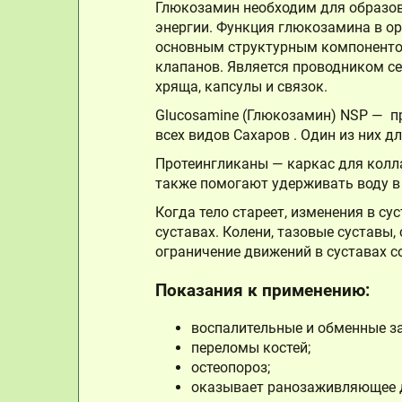
Глюкозамин необходим для образов
энергии. Функция глюкозамина в ор
основным структурным компонентом 
клапанов. Является проводником се
хряща, капсулы и связок.
Glucosamine (Глюкозамин) NSP — п
всех видов Сахаров . Один из них 
Протеингликаны — каркас для колла
также помогают удерживать воду в 
Когда тело стареет, изменения в с
суставах. Колени, тазовые суставы
ограничение движений в суставах с
Показания к применению:
воспалительные и обменные за
переломы костей;
остеопороз;
оказывает ранозаживляющее д