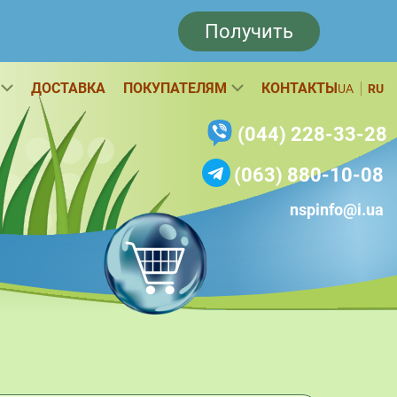
Получить
ДОСТАВКА
ПОКУПАТЕЛЯМ
КОНТАКТЫ
UA
RU
(044) 228-33-28
(063) 880-10-08
nspinfo@i.ua