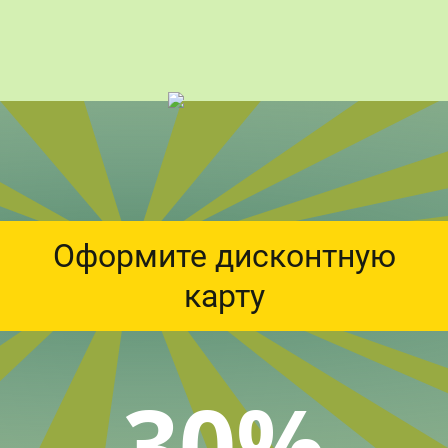
Оформите дисконтную
карту
30%