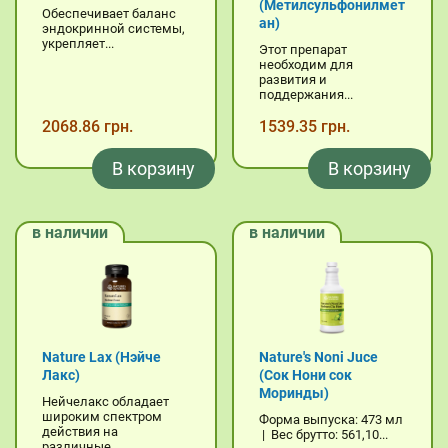
(Метилсульфонилмет
Обеспечивает баланс
ан)
эндокринной системы,
укрепляет...
Этот препарат
необходим для
развития и
поддержания...
2068.86 грн.
1539.35 грн.
В корзину
В корзину
в наличии
в наличии
Nature Lax (Нэйче
Nature's Noni Juce
Лакс)
(Сок Нони сок
Моринды)
Нейчелакс обладает
широким спектром
Форма выпуска: 473 мл
действия на
| Вес брутто: 561,10...
различные...