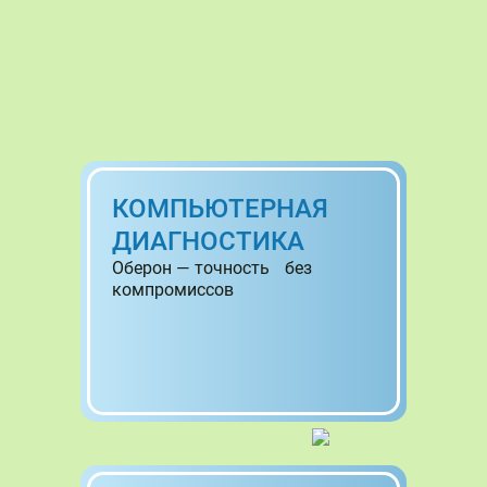
КОМПЬЮТЕРНАЯ
ДИАГНОСТИКА
Оберон — точность без
компромиссов