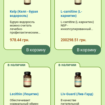
Kelp (Келп - бурая
L-carnitine (L-
водоросль)
карнитин)
Бурую водоросль
L-carnitine (L-карнитин)
можно считать
NSP -
лечебно-
инкопсулированный...
профилактическим...
978.44 грн.
200298.51 грн.
В корзину
В корзину
в наличии
в наличии
Lecithin (Лецитин)
Liv-Guard (Лив-Гард)
Обеспечивает
В качестве
нормальный обмен
питательной