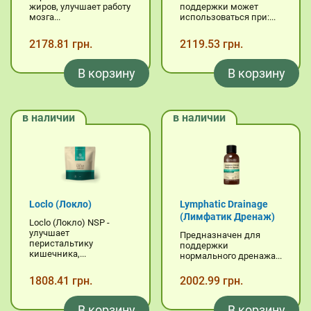
жиров, улучшает работу
поддержки может
мозга...
использоваться при:...
2178.81 грн.
2119.53 грн.
В корзину
В корзину
в наличии
в наличии
Loclo (Локло)
Lymphatic Drainage
(Лимфатик Дренаж)
Loclo (Локло) NSP -
улучшает
Предназначен для
перистальтику
поддержки
кишечника,...
нормального дренажа...
1808.41 грн.
2002.99 грн.
В корзину
В корзину