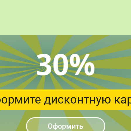
30%
ормите дисконтную ка
Оформить