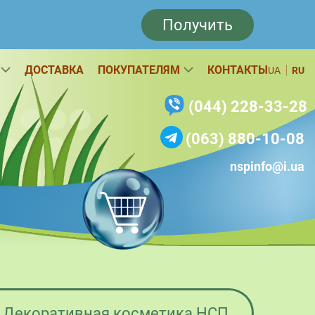
Получить
ДОСТАВКА
ПОКУПАТЕЛЯМ
КОНТАКТЫ
UA
RU
(044) 228-33-28
(063) 880-10-08
nspinfo@i.ua
Декоративная косметика НСП