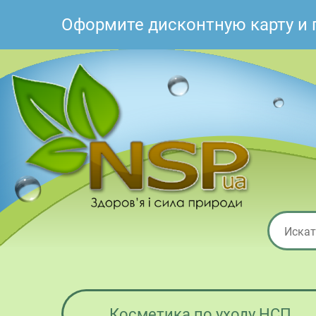
Оформите дисконтную карту и 
Косметика по уходу НСП