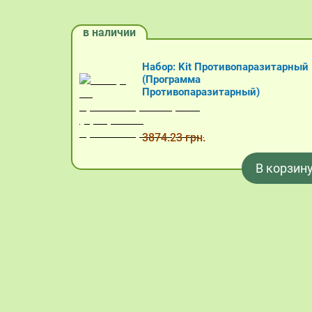
в наличии
 как
Набор: Kit Противопаразитарный
ровье
(Программа
Противопаразитарный)
3874.23 грн.
 корзину
В корзин